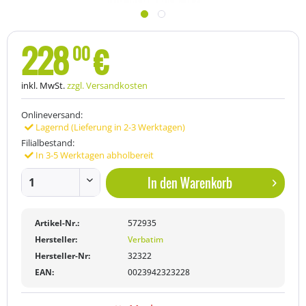
228
€
00
inkl. MwSt.
zzgl. Versandkosten
Onlineversand:
Lagernd (Lieferung in 2-3 Werktagen)
Filialbestand:
In 3-5 Werktagen abholbereit
In den
Warenkorb
Artikel-Nr.:
572935
Hersteller:
Verbatim
Hersteller-Nr:
32322
EAN:
0023942323228