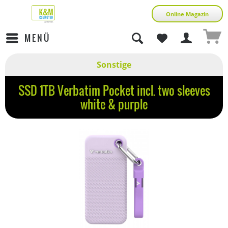
Online Magazin
MENÜ
Sonstige
SSD 1TB Verbatim Pocket incl. two sleeves
white & purple