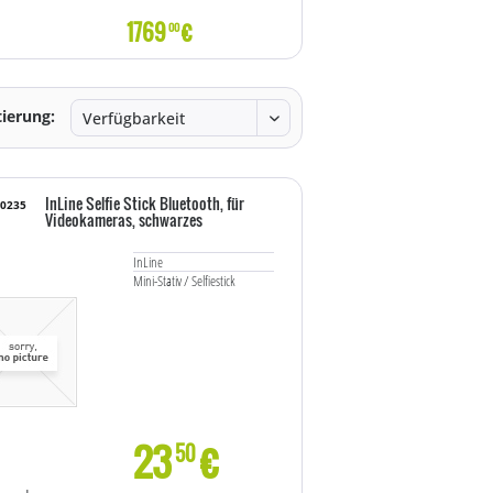
1769
€
2019
€
00
00
tierung:
InLine Selfie Stick Bluetooth, für
10235
Videokameras, schwarzes
InLine
Mini-Stativ / Selfiestick
23
€
50