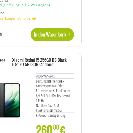
sand:
d
(Lieferung in 1-2 Werktagen)
and:
Werktagen abholbereit
In den Warenkorb
n
Xiaomi Redmi 15 256GB DS Black
8964
6.9" EU 5G (8GB) Android
7000-mAh-Akku
Leistungsstarkes Dual-
Kamerasystem auf der
Rückseite mit KI-Funktionen
6,9-Zoll-Full-HD+-Display mit
144 Hz
Nahtlose Dual-SIM-
Funktionalität mit 5G
KI-Gesichtsentsperrung
260
€
00