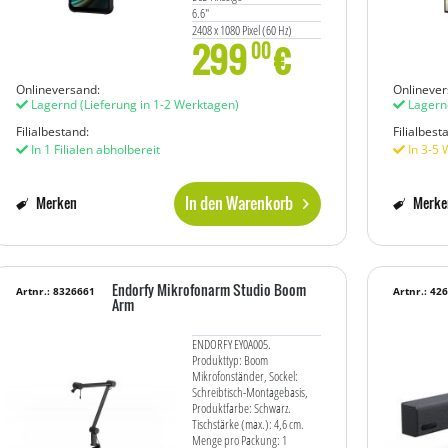
6.6"
2408 x 1080 Pixel (60 Hz)
299
€
rear camera 50 MP
00
front camera 5 MP
Schwarz
Onlineversand:
Onlinever
Lagernd
(Lieferung in 1-2 Werktagen)
Lagern
Filialbestand:
Filialbest
In 1 Filialen abholbereit
In 3-5 
In den Warenkorb
Merken
Merke
Endorfy Mikrofonarm Studio Boom
Artnr.: 8326661
Artnr.: 42
Arm
ENDORFY EY0A005.
Produkttyp: Boom
Mikrofonständer, Sockel:
Schreibtisch-Montagebasis,
Produktfarbe: Schwarz.
Tischstärke (max.): 4,6 cm.
Menge pro Packung: 1