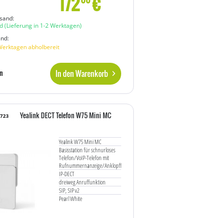
172
€
sand:
d
(Lieferung in 1-2 Werktagen)
and:
Werktagen abholbereit
In den Warenkorb
n
Yealink DECT Telefon W75 Mini MC
3723
Yealink W75 Mini MC
Basisstation für schnurloses
Telefon/VoIP-Telefon mit
Rufnummernanzeige/Anklopffunktion
IP-DECT
dreiweg Anruffunktion
SIP, SIP v2
Pearl White