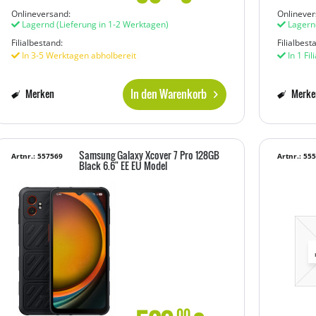
Onlineversand:
Onlinever
Lagernd
(Lieferung in 1-2 Werktagen)
Lagern
Filialbestand:
Filialbest
In 3-5 Werktagen abholbereit
In 1 Fil
In den Warenkorb
Merken
Merke
Samsung Galaxy Xcover 7 Pro 128GB
Artnr.: 557569
Artnr.: 55
Black 6.6" EE EU Model
00