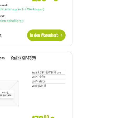
sand:
d
(Lieferung in 1-2 Werktagen)
and:
ialen abholbereit
In den Warenkorb
n
Yealink SIP-T85W
5553
Yealink SIP-T85W IP Phone
VoIP-Telefon
VoIP-Telefon
Voice-Over-IP
00