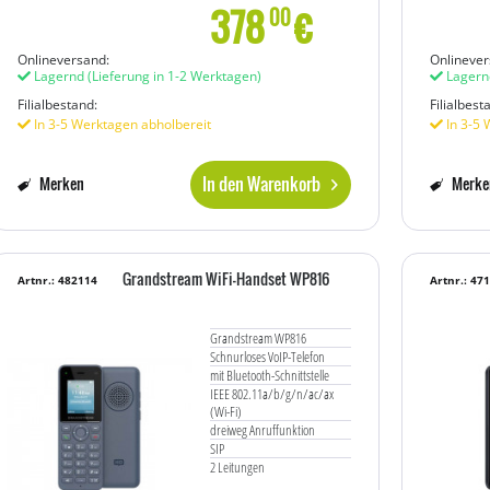
378
€
00
Onlineversand:
Onlinever
Lagernd
(Lieferung in 1-2 Werktagen)
Lagern
Filialbestand:
Filialbest
In 3-5 Werktagen abholbereit
In 3-5 
In den Warenkorb
Merken
Merke
Grandstream WiFi-Handset WP816
Artnr.: 482114
Artnr.: 47
Grandstream WP816
Schnurloses VoIP-Telefon
mit Bluetooth-Schnittstelle
IEEE 802.11a/b/g/n/ac/ax
(Wi-Fi)
dreiweg Anruffunktion
SIP
2 Leitungen