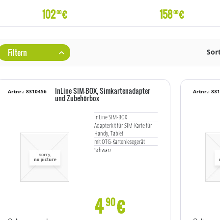
102
€
158
€
00
00
Filtern
Sor
InLine SIM-BOX, Simkartenadapter
Artnr.: 8310456
Artnr.: 83
und Zubehörbox
InLine SIM-BOX
Adapterkit für SIM-Karte für
Handy, Tablet
mit OTG-Kartenlesegerät
Schwarz
4
€
90