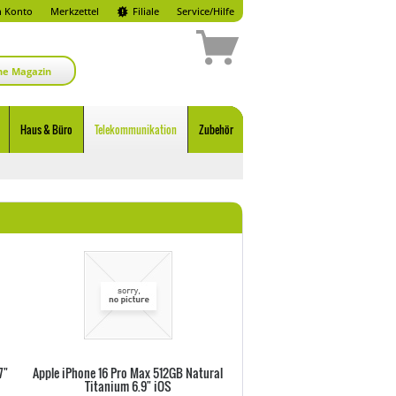
 Konto
Merkzettel
Filiale
Service/Hilfe
ne Magazin
Haus & Büro
Telekommunikation
Zubehör
7"
Apple iPhone 16 Pro Max 512GB Natural
Apple iPhone 16 Pro Max 1TB 
Titanium 6.9" iOS
Titanium 6.9" iOS