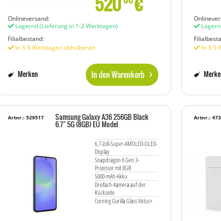
520
€
Onlineversand:
Onlinever
Lagernd
(Lieferung in 1-2 Werktagen)
Lagern
Filialbestand:
Filialbest
In 3-5 Werktagen abholbereit
In 3-5 
In den Warenkorb
Merken
Merke
Samsung Galaxy A36 256GB Black
Artnr.: 529517
Artnr.: 47
6.7" 5G (8GB) EU Model
6,7-Zoll-Super-AMOLED-OLED-
Display
Snapdragon 6 Gen 3-
Prozessor mit 8GB
5000-mAh-Akku
Dreifach-Kamera auf der
Rückseite
Corning Gorilla Glass Victus+