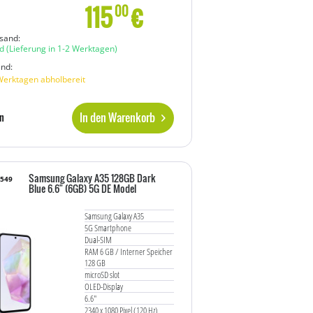
115
€
00
sand:
d
(Lieferung in 1-2 Werktagen)
and:
Werktagen abholbereit
In den Warenkorb
n
Samsung Galaxy A35 128GB Dark
1549
Blue 6.6" (6GB) 5G DE Model
Samsung Galaxy A35
5G Smartphone
Dual-SIM
RAM 6 GB / Interner Speicher
128 GB
microSD slot
OLED-Display
6.6"
2340 x 1080 Pixel (120 Hz)