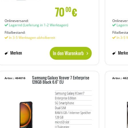
70
€
00
Onlineversand:
Onlinever
Lagernd
(Lieferung in 1-2 Werktagen)
Lagern
Filialbestand:
Filialbest
In 3-5 Werktagen abholbereit
In 3-5 
In den Warenkorb
Merken
Merke
Samsung Galaxy Xcover 7 Enterprise
Artnr.: 464016
Artnr.: 46
128GB Black 6.6" EU
Samsung Galaxy XCover7
Enterprise Edition
5G Smartphone
Dual-SIM
RAM 6 GB / Interner Speicher
128 GB
microSD slot
LCD-Anzeige