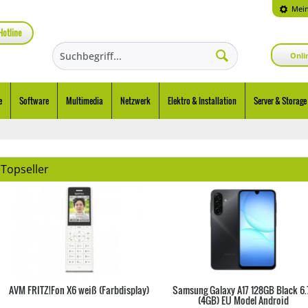
Mein
Hotline
Onli
e
Software
Multimedia
Netzwerk
Elektro & Installation
Server & Storage
Topseller
AVM FRITZ!Fon X6 weiß (Farbdisplay)
Samsung Galaxy A17 128GB Black 6.
(4GB) EU Model Android