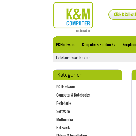
Click & Collect 
PC Hardware
Computer & Notebooks
Peripheri
Telekommunikation
Kategorien
PC Hardware
Computer & Notebooks
Peripherie
Software
Multimedia
Netzwerk
Elektro & Installation