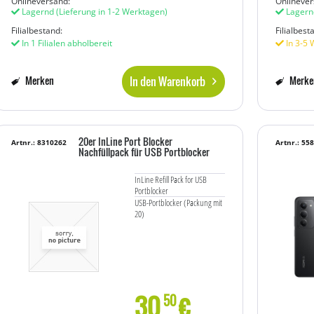
Onlineversand:
Onlinever
Lagernd
(Lieferung in 1-2 Werktagen)
Lagern
Filialbestand:
Filialbest
In 1 Filialen abholbereit
In 3-5 
In den Warenkorb
Merken
Merke
20er InLine Port Blocker
Artnr.: 8310262
Artnr.: 55
Nachfüllpack für USB Portblocker
InLine Refill Pack for USB
Portblocker
USB-Portblocker (Packung mit
20)
30
€
50