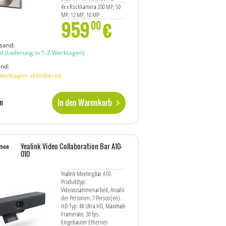
4x x Rückkamera 200 MP, 50
MP, 12 MP, 10 MP
959
€
front camera 12 MP
00
Titanium Gray
sand:
d
(Lieferung in 1-2 Werktagen)
and:
Werktagen abholbereit
In den Warenkorb
n
Yealink Video Collaboration Bar A10-
6568
010
Yealink MeetingBar A10.
Produkttyp:
Videozusammenarbeit, Anzahl
der Personen: 7 Person(en).
HD-Typ: 4K Ultra HD, Maximale
Framerate: 30 fps.
Eingebauter Ethernet-