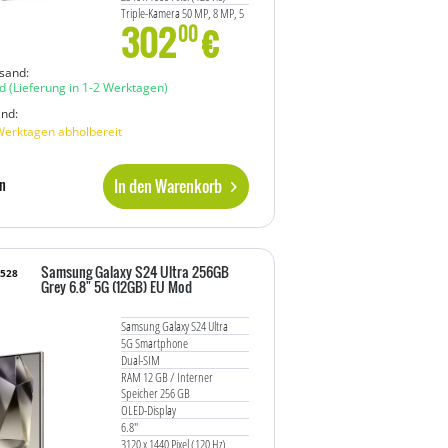
Triple-Kamera 50 MP, 8 MP, 5
302
€
MP
00
front camera 13 MP
awesome navy
sand:
d
(Lieferung in 1-2 Werktagen)
and:
Werktagen abholbereit
In den Warenkorb
n
Samsung Galaxy S24 Ultra 256GB
2528
Grey 6.8" 5G (12GB) EU Mod
Samsung Galaxy S24 Ultra
5G Smartphone
Dual-SIM
RAM 12 GB / Interner
Speicher 256 GB
OLED-Display
6.8"
3120 x 1440 Pixel (120 Hz)