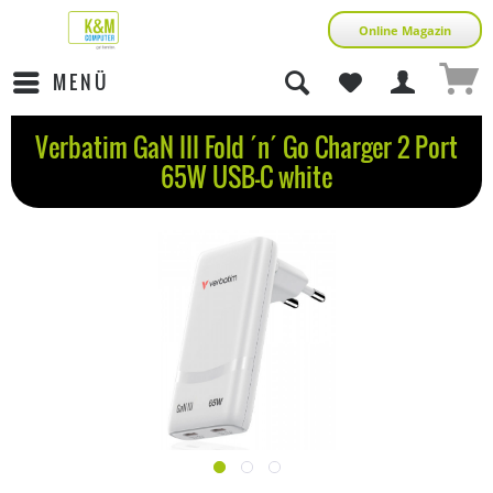
Online Magazin
MENÜ
Verbatim GaN III Fold ´n´ Go Charger 2 Port
65W USB-C white