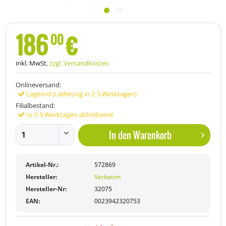
186
€
00
inkl. MwSt.
zzgl. Versandkosten
Onlineversand:
Lagernd (Lieferung in 2-3 Werktagen)
Filialbestand:
In 3-5 Werktagen abholbereit
In den
Warenkorb
Artikel-Nr.:
572869
Hersteller:
Verbatim
Hersteller-Nr:
32075
EAN:
0023942320753