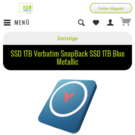
Online Magazin
MENÜ
Sonstige
SSD 1TB Verbatim SnapBack SSD 1TB Blue
Metallic