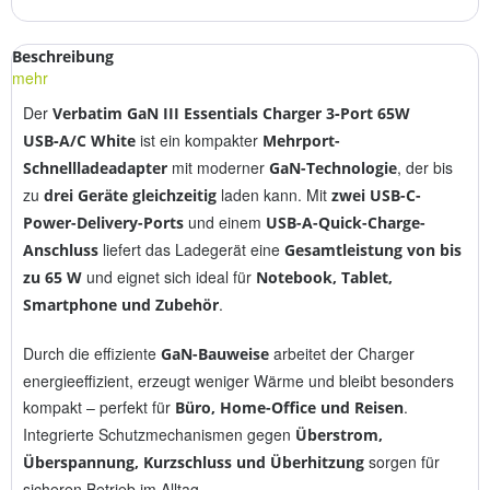
Beschreibung
mehr
Der
Verbatim GaN III Essentials Charger 3‑Port 65W
ist ein kompakter
USB‑A/C White
Mehrport-
mit moderner
, der bis
Schnellladeadapter
GaN-Technologie
zu
laden kann. Mit
drei Geräte gleichzeitig
zwei USB-C-
und einem
Power-Delivery-Ports
USB-A-Quick-Charge-
liefert das Ladegerät eine
Anschluss
Gesamtleistung von bis
und eignet sich ideal für
zu 65 W
Notebook, Tablet,
.
Smartphone und Zubehör
Durch die effiziente
arbeitet der Charger
GaN-Bauweise
energieeffizient, erzeugt weniger Wärme und bleibt besonders
kompakt – perfekt für
.
Büro, Home-Office und Reisen
Integrierte Schutzmechanismen gegen
Überstrom,
sorgen für
Überspannung, Kurzschluss und Überhitzung
sicheren Betrieb im Alltag.