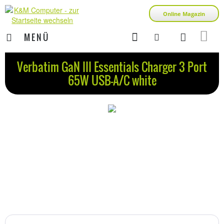
Online Magazin
MENÜ
Verbatim GaN III Essentials Charger 3 Port
65W USB-A/C white