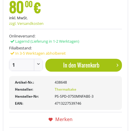
80
€
00
inkl. MwSt.
zzgl. Versandkosten
Onlineversand:
Lagernd
(Lieferung in 1-2 Werktagen)
Filialbestand:
In 3-5 Werktagen abholbereit
In den
Warenkorb
Artikel-Nr.:
438648
Hersteller:
Thermaltake
Hersteller-Nr:
PS-SPD-0750MNFABE-3
EAN:
4713227539746
Merken