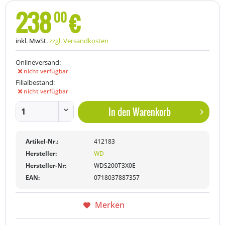
238
€
00
inkl. MwSt.
zzgl. Versandkosten
Onlineversand:
nicht verfügbar
Filialbestand:
nicht verfügbar
In den
Warenkorb
Artikel-Nr.:
412183
Hersteller:
WD
Hersteller-Nr:
WDS200T3X0E
EAN:
0718037887357
Merken