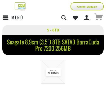
Online Magazin
MENÜ
5 - 8TB
Seagate 8.9cm (3.5") 8TB SATA3 BarraCuda
Pro 7200 256MB