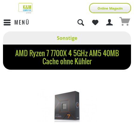
Online Magazin
MENÜ
Sonstige
AMD Ryzen 7 7700X 4 5GHz AM5 40MB
Cache ohne Kühler