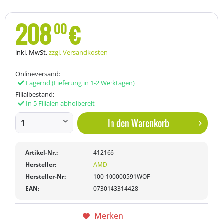
208
€
00
inkl. MwSt.
zzgl. Versandkosten
Onlineversand:
Lagernd
(Lieferung in 1-2 Werktagen)
Filialbestand:
In 5 Filialen abholbereit
In den
Warenkorb
Artikel-Nr.:
412166
Hersteller:
AMD
Hersteller-Nr:
100-100000591WOF
EAN:
0730143314428
Merken