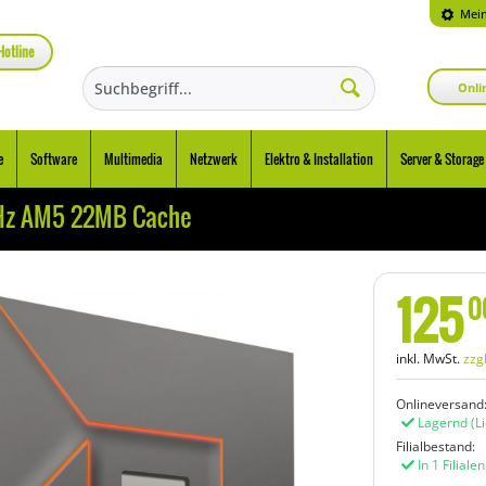
Mein
Hotline
Onli
e
Software
Multimedia
Netzwerk
Elektro & Installation
Server & Storage
Hz AM5 22MB Cache
125
0
inkl. MwSt.
zzg
Onlineversand
Lagernd
(L
Filialbestand:
In 1 Filiale