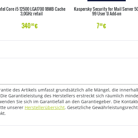
ntel Core i5 12500 LGA1700 18MB Cache
Kaspersky Security for Mail Server 50
3,0GHz retail
99 User 1J Add-on
340
€
7
€
00
00
rantie des Artikels umfasst grundsätzlich alle Mängel, die innerha
Die Garantieleistung des Herstellers erstreckt sich räumlich mind
wenden Sie sich im Garantiefall an den Garantiegeber. Die Konta
tte unserer
Herstellerübersicht
. Gesetzliche Gewährleistungsrech
kt.