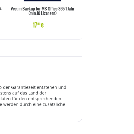
-
Veeam Backup for MS Office 365 1 Jahr
Lenovo Dock - 135W Hybrid Doc
(min.10 Lizenzen)
17
€
269
€
50
00
lb der Garantiezeit entstehen und
estens auf das Land der
ktdaten für den entsprechenden
te werden durch eine zusätzliche