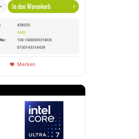
In den
Warenkorb
:
458935
AMD
-Nr:
100-100000931BOX
0730143316439
Merken