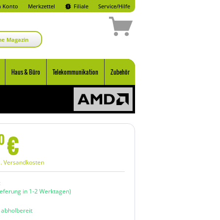
 Konto
Merkzettel
Filiale
Service/Hilfe
ne Magazin
Haus & Büro
Telekommunikation
Zubehör
€
0
l. Versandkosten
:
ieferung in 1-2 Werktagen)
n abholbereit