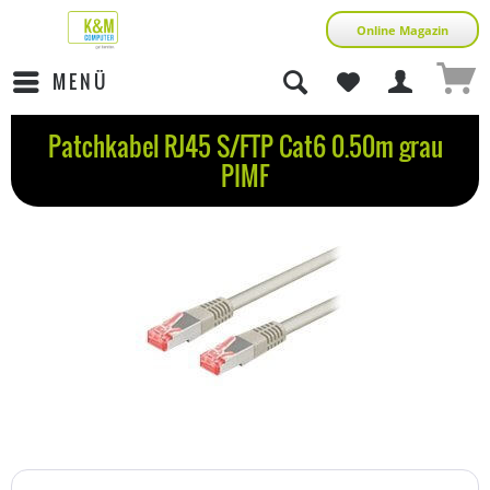
Online Magazin
MENÜ
Patchkabel RJ45 S/FTP Cat6 0.50m grau
PIMF