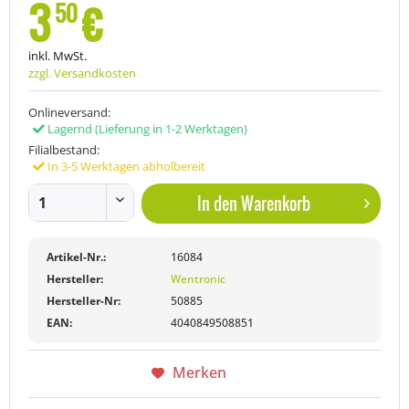
3
€
50
inkl. MwSt.
zzgl. Versandkosten
Onlineversand:
Lagernd
(Lieferung in 1-2 Werktagen)
Filialbestand:
In 3-5 Werktagen abholbereit
In den
Warenkorb
Artikel-Nr.:
16084
Hersteller:
Wentronic
Hersteller-Nr:
50885
EAN:
4040849508851
Merken