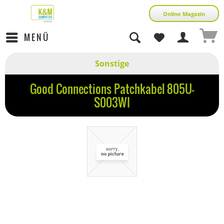
Online Magazin
MENÜ
Sonstige
Good Connections Patchkabel 805U-
S003WI