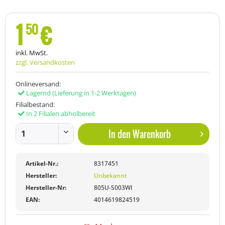
1
€
50
inkl. MwSt.
zzgl. Versandkosten
Onlineversand:
Lagernd
(Lieferung in 1-2 Werktagen)
Filialbestand:
In 2 Filialen abholbereit
In den
Warenkorb
Artikel-Nr.:
8317451
Hersteller:
Unbekannt
Hersteller-Nr:
805U-S003WI
EAN:
4014619824519