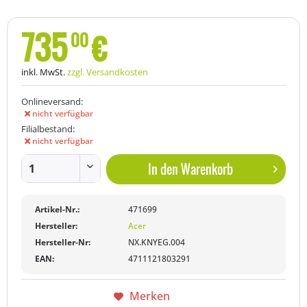
735
€
00
inkl. MwSt.
zzgl. Versandkosten
Onlineversand:
nicht verfügbar
Filialbestand:
nicht verfügbar
In den
Warenkorb
Artikel-Nr.:
471699
Hersteller:
Acer
Hersteller-Nr:
NX.KNYEG.004
EAN:
4711121803291
Merken