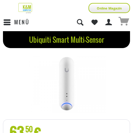
Online Magazin
MENÜ
Ubiquiti Smart Multi-Sensor
63
€
50