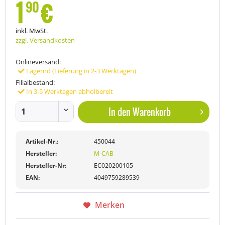
1
€
90
inkl. MwSt.
zzgl. Versandkosten
Onlineversand:
Lagernd (Lieferung in 2-3 Werktagen)
Filialbestand:
In 3-5 Werktagen abholbereit
In den
Warenkorb
Artikel-Nr.:
450044
Hersteller:
M-CAB
Hersteller-Nr:
EC020200105
EAN:
4049759289539
Merken