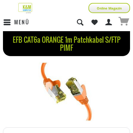
Online Magazin
MENÜ
EFB CAT6a ORANGE 1m Patchkabel S/FTP
PIMF