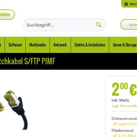
Mein
Hotline
Onli
e
Software
Multimedia
Netzwerk
Elektro & Installation
Server & Storage
chkabel S/FTP PIMF
2
€
00
inkl. MwSt.
zzgl. Versandk
Onlineversand
Lagernd (Li
Filialbestand:
In 3-5 Werk