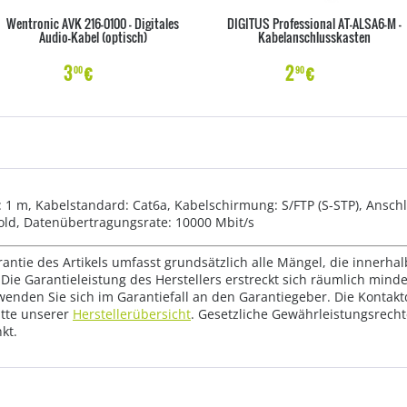
Wentronic AVK 216-0100 - Digitales
DIGITUS Professional AT-ALSA6-M -
Audio-Kabel (optisch)
Kabelanschlusskasten
3
€
2
€
00
90
 m, Kabelstandard: Cat6a, Kabelschirmung: S/FTP (S-STP), Anschlus
old, Datenübertragungsrate: 10000 Mbit/s
rantie des Artikels umfasst grundsätzlich alle Mängel, die innerha
Die Garantieleistung des Herstellers erstreckt sich räumlich mind
wenden Sie sich im Garantiefall an den Garantiegeber. Die Konta
tte unserer
Herstellerübersicht
. Gesetzliche Gewährleistungsrech
kt.