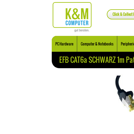
Click & Collect 
PC Hardware
Computer & Notebooks
Peripheri
EFB CAT6a SCHWARZ 1m Pat