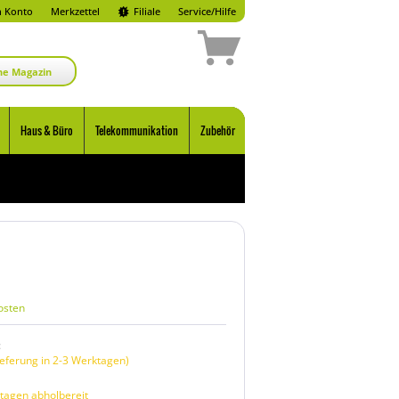
 Konto
Merkzettel
Filiale
Service/Hilfe
ne Magazin
Haus & Büro
Telekommunikation
Zubehör
osten
:
eferung in 2-3 Werktagen)
tagen abholbereit