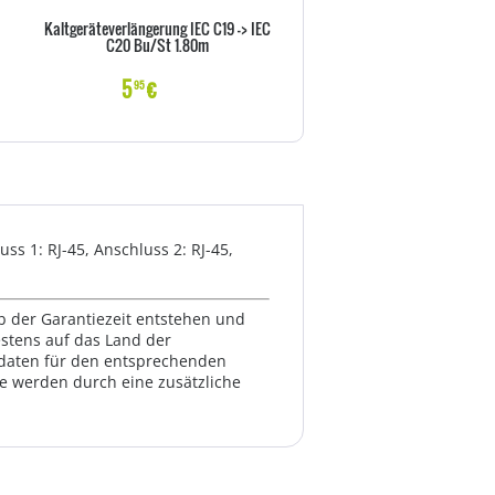
Kaltgeräteverlängerung IEC C19 -> IEC
Goobay NK 100 S-100 1m sc
C20 Bu/St 1.80m
Netzkabel AC Buchse> - Kab
Strom/Netzteil
5
€
6
€
95
99
s 1: RJ-45, Anschluss 2: RJ-45,
lb der Garantiezeit entstehen und
estens auf das Land der
ktdaten für den entsprechenden
te werden durch eine zusätzliche