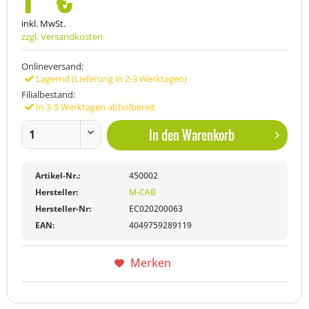
inkl. MwSt.
zzgl. Versandkosten
Onlineversand:
Lagernd (Lieferung in 2-3 Werktagen)
Filialbestand:
In 3-5 Werktagen abholbereit
In den
Warenkorb
Artikel-Nr.:
450002
Hersteller:
M-CAB
Hersteller-Nr:
EC020200063
EAN:
4049759289119
Merken