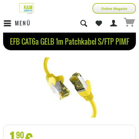
Online Magazin
MENÜ
EFB CAT6a GELB 1m Patchkabel S/FTP PIMF
1
€
90