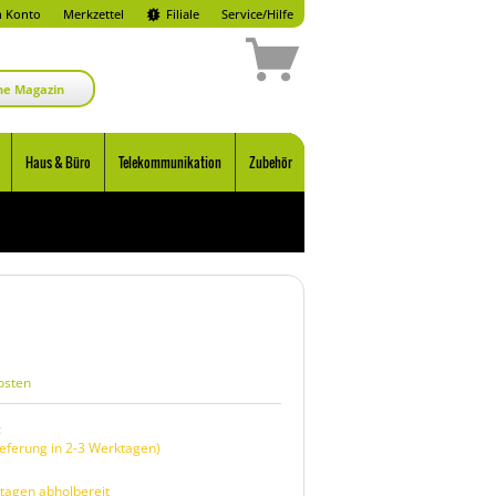
 Konto
Merkzettel
Filiale
Service/Hilfe
ne Magazin
Haus & Büro
Telekommunikation
Zubehör
osten
:
eferung in 2-3 Werktagen)
tagen abholbereit