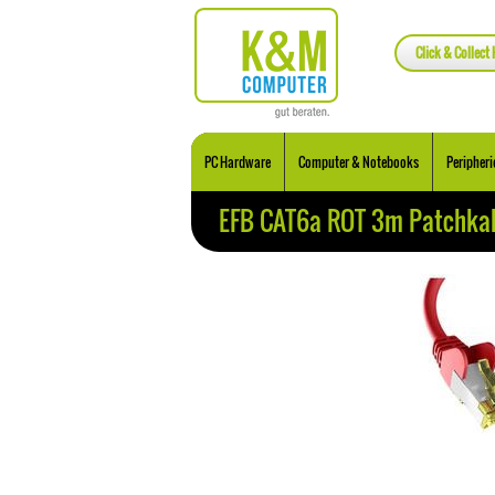
Click & Collect 
PC Hardware
Computer & Notebooks
Peripheri
EFB CAT6a ROT 3m Patchkab