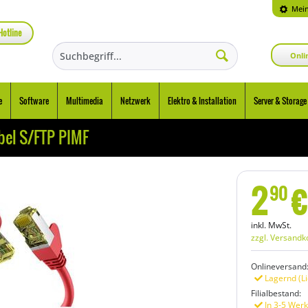
Mein
Hotline
Onli
e
Software
Multimedia
Netzwerk
Elektro & Installation
Server & Storage
el S/FTP PIMF
2
€
90
inkl. MwSt.
zzgl. Versandk
Onlineversand
Lagernd (Li
Filialbestand:
In 3-5 Werk