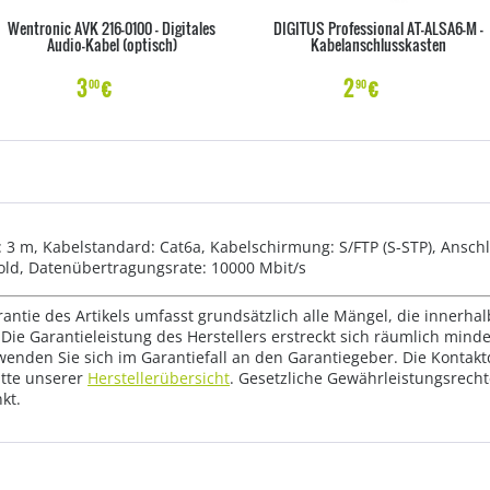
Wentronic AVK 216-0100 - Digitales
DIGITUS Professional AT-ALSA6-M -
Audio-Kabel (optisch)
Kabelanschlusskasten
3
€
2
€
00
90
 m, Kabelstandard: Cat6a, Kabelschirmung: S/FTP (S-STP), Anschlus
old, Datenübertragungsrate: 10000 Mbit/s
rantie des Artikels umfasst grundsätzlich alle Mängel, die innerha
Die Garantieleistung des Herstellers erstreckt sich räumlich mind
wenden Sie sich im Garantiefall an den Garantiegeber. Die Konta
tte unserer
Herstellerübersicht
. Gesetzliche Gewährleistungsrech
kt.