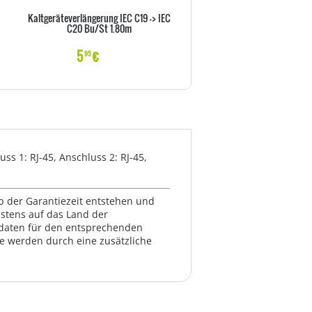
Kaltgeräteverlängerung IEC C19 -> IEC
Goobay NK 100 S-100 1m sc
C20 Bu/St 1.80m
Netzkabel AC Buchse> - Kab
Strom/Netzteil
5
€
6
€
95
99
s 1: RJ-45, Anschluss 2: RJ-45,
lb der Garantiezeit entstehen und
estens auf das Land der
ktdaten für den entsprechenden
te werden durch eine zusätzliche