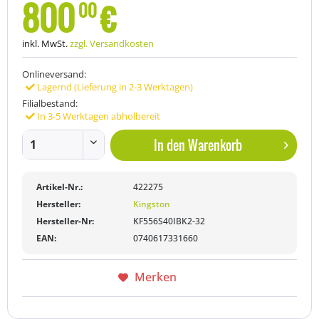
800
€
00
inkl. MwSt.
zzgl. Versandkosten
Onlineversand:
Lagernd (Lieferung in 2-3 Werktagen)
Filialbestand:
In 3-5 Werktagen abholbereit
In den
Warenkorb
Artikel-Nr.:
422275
Hersteller:
Kingston
Hersteller-Nr:
KF556S40IBK2-32
EAN:
0740617331660
Merken