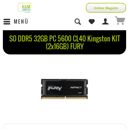
Online Magazin
MENÜ
SO DDR5 32GB PC 5600 CL40 Kingston KIT
(2x16GB) FURY