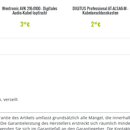
Wentronic AVK 216-0100 - Digitales
DIGITUS Professional AT-ALSA6-M -
Audio-Kabel (optisch)
Kabelanschlusskasten
3
€
2
€
00
90
, verseilt
rantie des Artikels umfasst grundsätzlich alle Mängel, die innerha
Die Garantieleistung des Herstellers erstreckt sich räumlich mind
wenden Sie sich im Garantiefall an den Garantiegeber. Die Konta