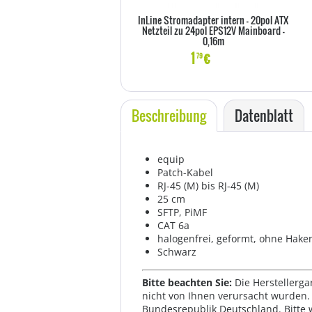
InLine Stromadapter intern - 20pol ATX
Netzteil zu 24pol EPS12V Mainboard -
0,16m
1
€
79
Beschreibung
Datenblatt
equip
Patch-Kabel
RJ-45 (M) bis RJ-45 (M)
25 cm
SFTP, PiMF
CAT 6a
halogenfrei, geformt, ohne Haken
Schwarz
Bitte beachten Sie:
Die Herstellerga
nicht von Ihnen verursacht wurden. 
Bundesrepublik Deutschland. Bitte 