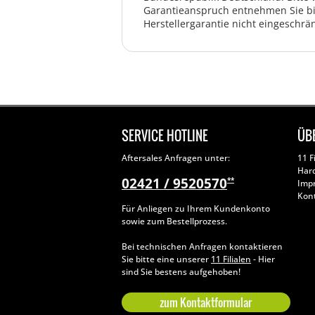
Garantieanspruch entnehmen Sie bi
Herstellergarantie nicht eingeschrän
SERVICE HOTLINE
ÜB
Aftersales Anfragen unter:
11 F
Har
02421 / 9520570
**
Imp
Kon
Für Anliegen zu Ihrem Kundenkonto
sowie zum Bestellprozess.
Bei technischen Anfragen kontaktieren
Sie bitte eine unserer
11 Filialen
- Hier
sind Sie bestens aufgehoben!
zum Kontaktformular