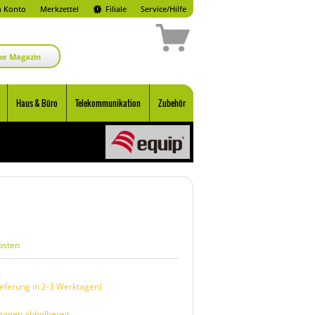
 Konto
Merkzettel
Filiale
Service/Hilfe
ne Magazin
Haus & Büro
Telekommunikation
Zubehör
osten
:
eferung in 2-3 Werktagen)
tagen abholbereit