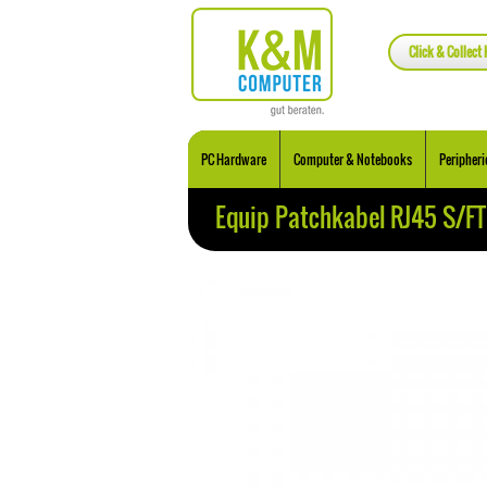
Click & Collect 
PC Hardware
Computer & Notebooks
Peripheri
Equip Patchkabel RJ45 S/F