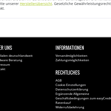
tte unserer
Herstellerübersicht
. Gesetzliche Gewährleistungsrech
kt.
ER UNS
INFORMATIONEN
ilialen deutschlandweit
Versandmöglichkeiten
dware Beratung
Zahlungsmöglichkeiten
ressum
takt
RECHTLICHES
AGB
Cookie-Einstellungen
Datenschutzerklärung
Ergänzende Allgemeine
Geschäftsbedingungen zum easyCredi
Ratenkauf
Widerrufsbelehrung