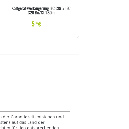
Kaltgeräteverlängerung IEC C19 -> IEC
Goobay NK 100 S-100 1m sc
C20 Bu/St 1.80m
Netzkabel AC Buchse> - Kab
Strom/Netzteil
5
€
6
€
95
99
lb der Garantiezeit entstehen und
estens auf das Land der
ktdaten für den entsprechenden