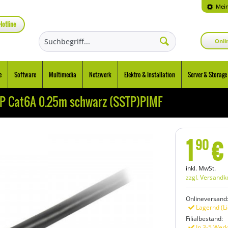
Mein
Hotline
Onli
e
Software
Multimedia
Netzwerk
Elektro & Installation
Server & Storage
TP Cat6A 0.25m schwarz (SSTP)PIMF
1
€
90
inkl. MwSt.
zzgl. Versandk
Onlineversand
Lagernd (Li
Filialbestand:
In 3-5 Werk