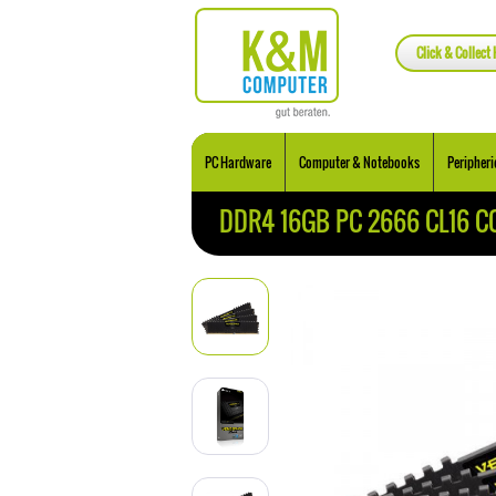
Click & Collect 
PC Hardware
Computer & Notebooks
Peripheri
DDR4 16GB PC 2666 CL16 CO