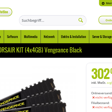
Mein
Hotline
Onli
e
Software
Multimedia
Netzwerk
Elektro & Installation
Server & Storage
RSAIR KIT (4x4GB) Vengeance Black
302
inkl. MwSt.
zzg
Onlineversand
nicht verfü
Filialbestand:
nicht verfü