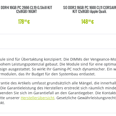
DDR4 16GB PC 2666 CL19 G.Skill KIT
SO DDR3 16GB PC 1600 CL11 CORSAI
(2x8GB) 16GNT
KIT (2x8GB) Apple Quali.
178
€
148
€
00
00
le sind für Übertaktung konzipiert. Die DIMMs der Vengeance-Mo
hohem Leistungspotenzial gebaut. Die Module sind für eine opti
sign ausgestattet. So wirkt Ihr Gaming-PC noch dynamischer. Ein we
modulen, das Ihr Budget für den Systembau entlastet.
rantie des Artikels umfasst grundsätzlich alle Mängel, die innerha
Die Garantieleistung des Herstellers erstreckt sich räumlich mind
wenden Sie sich im Garantiefall an den Garantiegeber. Die Konta
tte unserer
Herstellerübersicht
. Gesetzliche Gewährleistungsrech
kt.