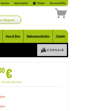
 Konto
Merkzettel
Filiale
Service/Hilfe
ne Magazin
Haus & Büro
Telekommunikation
Zubehör
€
00
l. Versandkosten
:
gbar
gbar