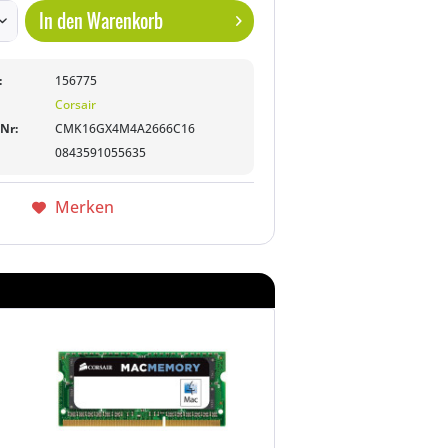
In den
Warenkorb
:
156775
Corsair
-Nr:
CMK16GX4M4A2666C16
0843591055635
Merken