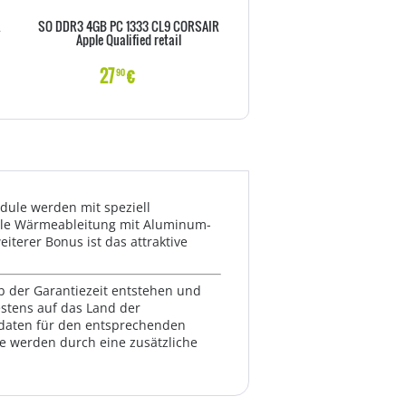
R
SO DDR3 4GB PC 1333 CL9 CORSAIR
DDR4 16GB PC 2400 CL16 C
Apple Qualified retail
Vengeance LPX black ret
27
€
256
€
90
00
dule werden mit speziell
male Wärmeableitung mit Aluminum-
iterer Bonus ist das attraktive
lb der Garantiezeit entstehen und
estens auf das Land der
ktdaten für den entsprechenden
te werden durch eine zusätzliche