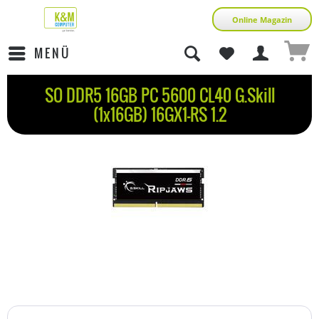
Online Magazin
MENÜ
SO DDR5 16GB PC 5600 CL40 G.Skill
(1x16GB) 16GX1-RS 1.2