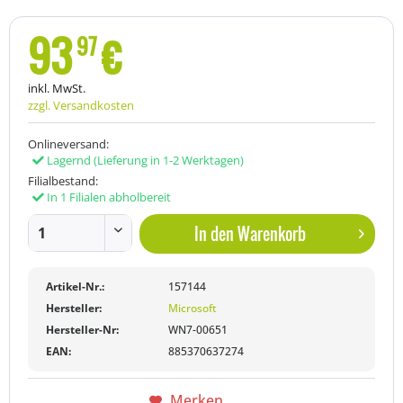
93
€
97
inkl. MwSt.
zzgl. Versandkosten
Onlineversand:
Lagernd
(Lieferung in 1-2 Werktagen)
Filialbestand:
In 1 Filialen abholbereit
In den
Warenkorb
Artikel-Nr.:
157144
Hersteller:
Microsoft
Hersteller-Nr:
WN7-00651
EAN:
885370637274
Merken