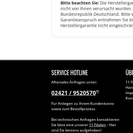
Bitte beachten Sie:
Die Herstellerga
nicht von Ihnen verursacht wurden. 
Bundesrepublik Deutschland. Bitte 
Garantieanspruch entnehmen Sie bi
Herstellergarantie nicht eingeschrän
SERVICE HOTLINE
ÜB
Aftersales Anfragen unter:
11 F
Har
02421 / 9520570
**
Imp
Kon
Für Anliegen zu Ihrem Kundenkonto
sowie zum Bestellprozess.
Bei technischen Anfragen kontaktieren
Sie bitte eine unserer
11 Filialen
- Hier
sind Sie bestens aufgehoben!