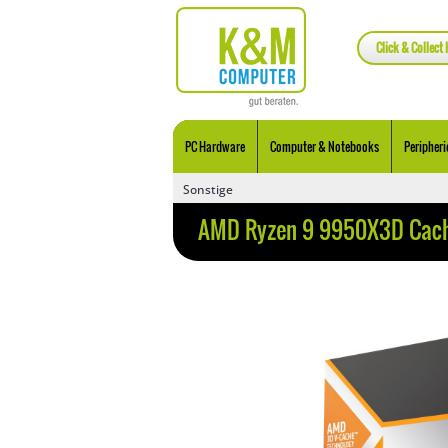
Click & Collect 
PC Hardware
Computer & Notebooks
Peripheri
Sonstige
AMD Ryzen 9 9950X3D Cac