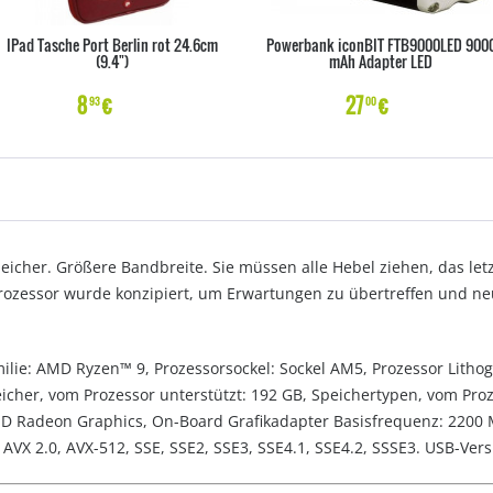
IPad Tasche Port Berlin rot 24.6cm
Powerbank iconBIT FTB9000LED 900
(9.4")
mAh Adapter LED
8
€
27
€
93
00
icher. Größere Bandbreite. Sie müssen alle Hebel ziehen, das le
rozessor wurde konzipiert, um Erwartungen zu übertreffen und ne
lie: AMD Ryzen™ 9, Prozessorsockel: Sockel AM5, Prozessor Lithogr
eicher, vom Prozessor unterstützt: 192 GB, Speichertypen, vom Pr
MD Radeon Graphics, On-Board Grafikadapter Basisfrequenz: 2200
 AVX 2.0, AVX-512, SSE, SSE2, SSE3, SSE4.1, SSE4.2, SSSE3. USB-Versi