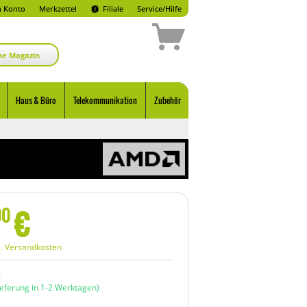
 Konto
Merkzettel
Filiale
Service/Hilfe
ne Magazin
Haus & Büro
Telekommunikation
Zubehör
€
00
l. Versandkosten
:
ieferung in 1-2 Werktagen)