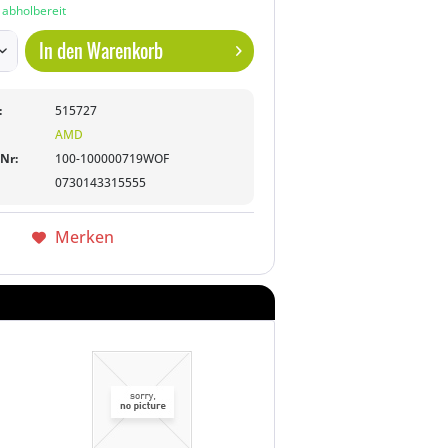
n abholbereit
In den
Warenkorb
:
515727
AMD
-Nr:
100-100000719WOF
0730143315555
Merken