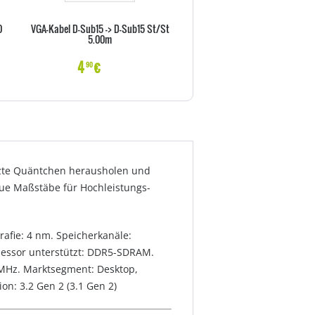
0
VGA-Kabel D-Sub15 -> D-Sub15 St/St
Vor-Ort-Abholservise 36 Monat
5.00m
X Serie)
4
€
22
€
90
70
tzte Quäntchen herausholen und
ue Maßstäbe für Hochleistungs-
afie: 4 nm. Speicherkanäle:
ozessor unterstützt: DDR5-SDRAM.
 MHz. Marktsegment: Desktop,
on: 3.2 Gen 2 (3.1 Gen 2)