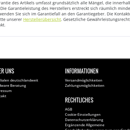
rantie des Artikels umfasst grundsätzlich alle Mängel, die innerha
Die Garantieleistung des Herstellers erstreckt sich räumlich mind
wenden Sie sich im Garantiefall an den Garantiegeber. Die Konta
tte unserer
Herstellerübersicht
. Gesetzliche Gewährleistungsrech
kt.
ER UNS
INFORMATIONEN
ilialen deutschlandweit
Versandmöglichkeiten
dware Beratung
Zahlungsmöglichkeiten
ressum
takt
RECHTLICHES
AGB
Cookie-Einstellungen
Datenschutzerklärung
Ergänzende Allgemeine