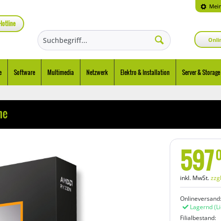
Mein
Hotline
Onli
e
Software
Multimedia
Netzwerk
Elektro & Installation
Server & Storage
he
597
inkl. MwSt.
zzg
Onlineversand
Lagernd
(L
Filialbestand: