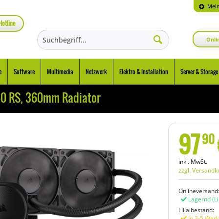
Mein
Hotline
Onli
e
Software
Multimedia
Netzwerk
Elektro & Installation
Server & Storage
0 RS, 360mm Radiator
97
90
inkl. MwSt.
zzgl. Versandk
Onlineversand
Lagernd
(L
Filialbestand:
In 3-5 Werk