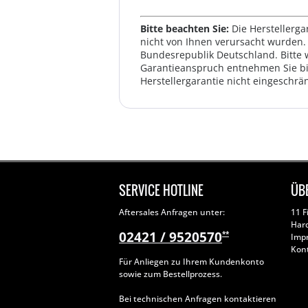
Bitte beachten Sie:
Die Herstellerga
nicht von Ihnen verursacht wurden. 
Bundesrepublik Deutschland. Bitte 
Garantieanspruch entnehmen Sie bi
Herstellergarantie nicht eingeschrän
SERVICE HOTLINE
ÜB
Aftersales Anfragen unter:
11 F
Har
02421 / 9520570
**
Imp
Kon
Für Anliegen zu Ihrem Kundenkonto
sowie zum Bestellprozess.
Bei technischen Anfragen kontaktieren