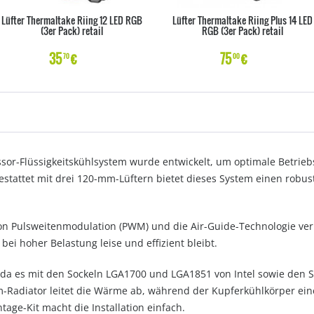
Lüfter Thermaltake Riing 12 LED RGB
Lüfter Thermaltake Riing Plus 14 LED
(3er Pack) retail
RGB (3er Pack) retail
35
€
75
€
70
00
sor-Flüssigkeitskühlsystem wurde entwickelt, um optimale Betrie
stattet mit drei 120-mm-Lüftern bietet dieses System einen robus
on Pulsweitenmodulation (PWM) und die Air-Guide-Technologie ver
ei hoher Belastung leise und effizient bleibt.
et, da es mit den Sockeln LGA1700 und LGA1851 von Intel sowie d
-Radiator leitet die Wärme ab, während der Kupferkühlkörper eine
tage-Kit macht die Installation einfach.