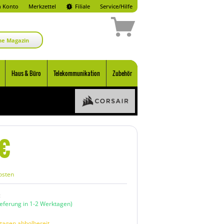
 Konto
Merkzettel
Filiale
Service/Hilfe
ne Magazin
Haus & Büro
Telekommunikation
Zubehör
€
osten
:
ieferung in 1-2 Werktagen)
tagen abholbereit