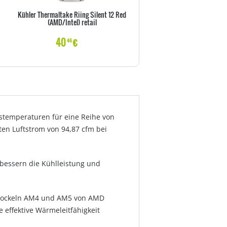
Kühler Thermaltake Riing Silent 12 Red
NOCTUA NF-F12 PWM - Gehäusel
(AMD/Intel) retail
120 mm
40
€
29
€
46
00
bstemperaturen für eine Reihe von
ten Luftstrom von 94,87 cfm bei
bessern die Kühlleistung und
en Sockeln AM4 und AM5 von AMD
 effektive Wärmeleitfähigkeit