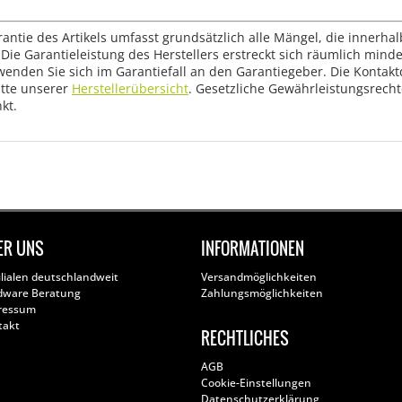
rantie des Artikels umfasst grundsätzlich alle Mängel, die innerha
Die Garantieleistung des Herstellers erstreckt sich räumlich mind
wenden Sie sich im Garantiefall an den Garantiegeber. Die Konta
tte unserer
Herstellerübersicht
. Gesetzliche Gewährleistungsrech
kt.
ER UNS
INFORMATIONEN
ilialen deutschlandweit
Versandmöglichkeiten
dware Beratung
Zahlungsmöglichkeiten
ressum
takt
RECHTLICHES
AGB
Cookie-Einstellungen
Datenschutzerklärung