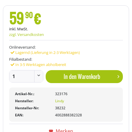
59
€
90
inkl. MwSt.
zzgl. Versandkosten
Onlineversand:
Lagernd (Lieferung in 2-3 Werktagen)
Filialbestand:
In 3-5 Werktagen abholbereit
In den
Warenkorb
Artikel-Nr.:
323176
Hersteller:
Lindy
Hersteller-Nr:
38232
EAN:
4002888382328
Merken