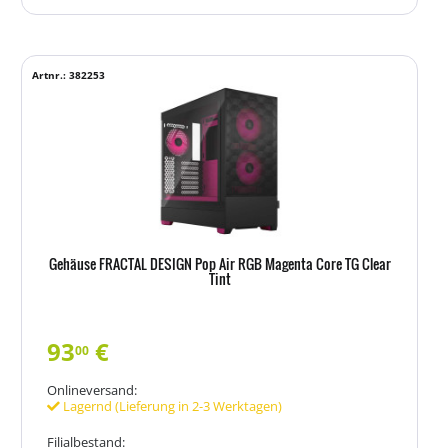
Artnr.: 382253
Gehäuse FRACTAL DESIGN Pop Air RGB Magenta Core TG Clear
Tint
93
€
00
Onlineversand:
Lagernd (Lieferung in 2-3 Werktagen)
Filialbestand: