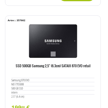
Artnr.: 357662
SSD 500GB Samsung 2,5" (6.3cm) SATAIII 870 EVO retail
Samsung 870 EVO
MZ-77E500B
500 GB SSD
intern
2.5" (6.4 cm)
199
€
00