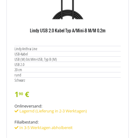
Lindy USB 2.0 Kabel Typ A/Mini-B M/M 0.2m
Lindy Anthra Line
USB-Kabel
USB (M) bis Mini-USB, Typ B (M)
USB 2.0
20 cm
rund
Schwarz
1
€
90
Onlineversand:
Lagernd (Lieferung in 2-3 Werktagen)
Filialbestand:
In 3-5 Werktagen abholbereit