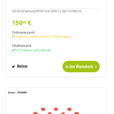
250 GB SSD Samsung 870 EVO series SATA3 2,5' (MZ-77E250B/EU)
150
€
00
Onlineversand:
Lagernd (Lieferung in 2-3 Werktagen)
Filialbestand:
In 1 Filialen abholbereit
In den Warenkorb
Merken
Artnr.: 353699