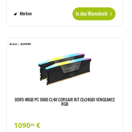
In den Warenkorb
Merken
Artnr.: 424599
DDR5 48GB PC 5600 CL40 CORSAIR KIT (2x24GB) VENGEANCE
RGB
1090
€
00