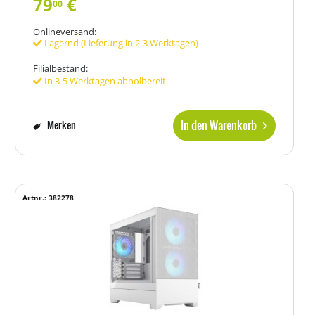
79
€
00
Onlineversand:
Lagernd (Lieferung in 2-3 Werktagen)
Filialbestand:
In 3-5 Werktagen abholbereit
In den Warenkorb
Merken
Artnr.: 382278