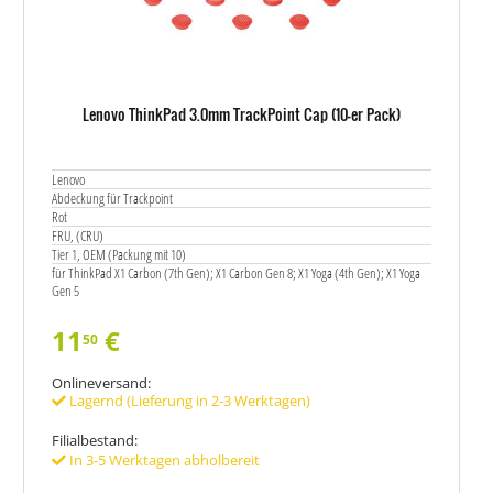
Lenovo ThinkPad 3.0mm TrackPoint Cap (10-er Pack)
Lenovo
Abdeckung für Trackpoint
Rot
FRU, (CRU)
Tier 1, OEM (Packung mit 10)
für ThinkPad X1 Carbon (7th Gen); X1 Carbon Gen 8; X1 Yoga (4th Gen); X1 Yoga
Gen 5
11
€
50
Onlineversand:
Lagernd (Lieferung in 2-3 Werktagen)
Filialbestand:
In 3-5 Werktagen abholbereit