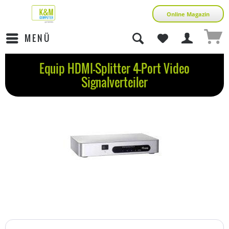
Online Magazin
MENÜ
Equip HDMI-Splitter 4-Port Video
Signalverteiler