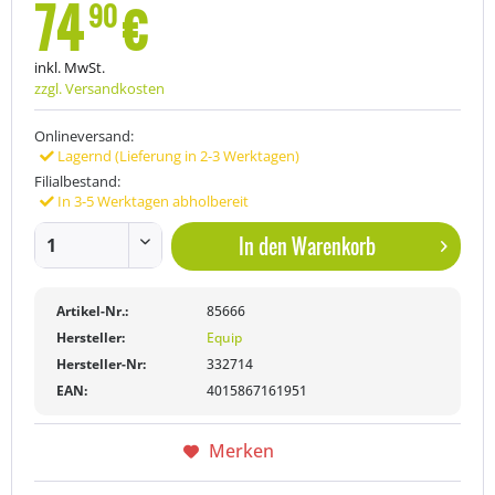
74
€
90
inkl. MwSt.
zzgl. Versandkosten
Onlineversand:
Lagernd (Lieferung in 2-3 Werktagen)
Filialbestand:
In 3-5 Werktagen abholbereit
In den
Warenkorb
Artikel-Nr.:
85666
Hersteller:
Equip
Hersteller-Nr:
332714
EAN:
4015867161951
Merken