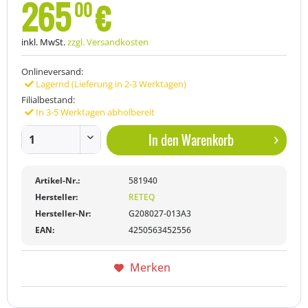
265
€
00
inkl. MwSt.
zzgl. Versandkosten
Onlineversand:
Lagernd (Lieferung in 2-3 Werktagen)
Filialbestand:
In 3-5 Werktagen abholbereit
In den
Warenkorb
Artikel-Nr.:
581940
Hersteller:
RETEQ
Hersteller-Nr:
G208027-013A3
EAN:
4250563452556
Merken