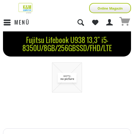
Online Magazin
MENÜ
Fujitsu Lifebook U938 13,3" i5-
8350U/8GB/256GBSSD/FHD/LTE