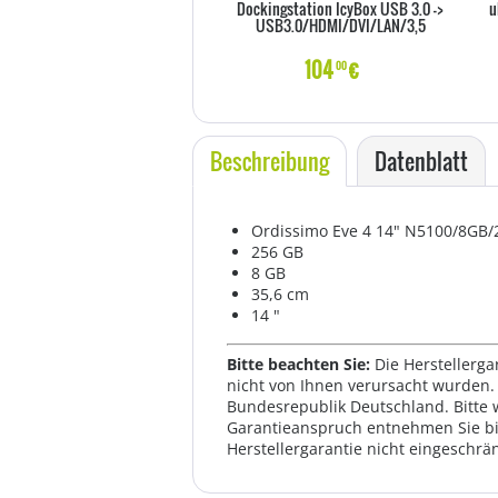
Dockingstation IcyBox USB 3.0 ->
u
USB3.0/HDMI/DVI/LAN/3,5
104
€
00
Beschreibung
Datenblatt
Ordissimo Eve 4 14" N5100/8GB/
256 GB
8 GB
35,6 cm
14 "
Bitte beachten Sie:
Die Herstellerga
nicht von Ihnen verursacht wurden. 
Bundesrepublik Deutschland. Bitte 
Garantieanspruch entnehmen Sie bi
Herstellergarantie nicht eingeschrän