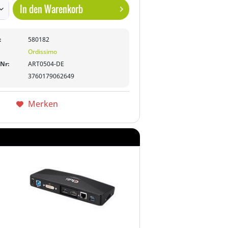
In den
Warenkorb
:
580182
Ordissimo
-Nr:
ART0504-DE
3760179062649
Merken