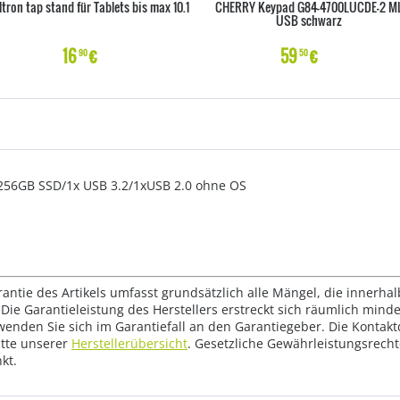
ltron tap stand für Tablets bis max 10.1
CHERRY Keypad G84-4700LUCDE-2 M
USB schwarz
16
€
59
€
90
50
256GB SSD/1x USB 3.2/1xUSB 2.0 ohne OS
rantie des Artikels umfasst grundsätzlich alle Mängel, die innerha
Die Garantieleistung des Herstellers erstreckt sich räumlich mind
wenden Sie sich im Garantiefall an den Garantiegeber. Die Konta
tte unserer
Herstellerübersicht
. Gesetzliche Gewährleistungsrech
kt.