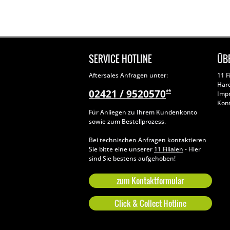
SERVICE HOTLINE
ÜB
Aftersales Anfragen unter:
11 F
Har
02421 / 9520570
**
Imp
Kon
Für Anliegen zu Ihrem Kundenkonto
sowie zum Bestellprozess.
Bei technischen Anfragen kontaktieren
Sie bitte eine unserer
11 Filialen
- Hier
sind Sie bestens aufgehoben!
zum Kontaktformular
Click & Collect Hotline