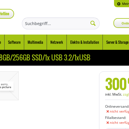
Mein
Hotline
Onli
e
Software
Multimedia
Netzwerk
Elektro & Installation
Server & Storage
0/8GB/256GB SSD/1x USB 3.2/1xUSB
300
inkl. MwSt.
zzg
Onlineversand
nicht verfü
Filialbestand:
nicht verfü