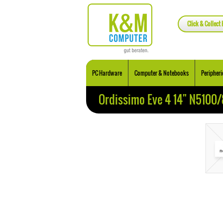
Click & Collect 
PC Hardware
Computer & Notebooks
Peripheri
Ordissimo Eve 4 14" N510