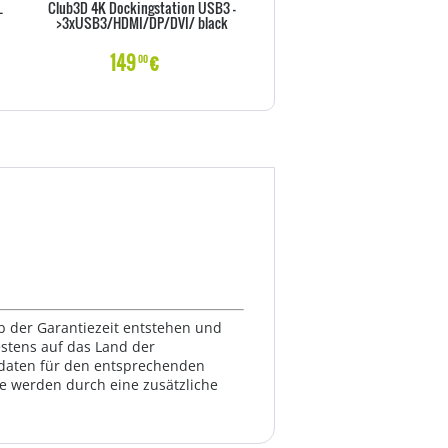
L
Club3D 4K Dockingstation USB3 -
Club3D 4K Dockingst.60Hz 
>3xUSB3/HDMI/DP/DVI/ black
>6xUSB3/2xDP/LAN/Audio
149
€
179
€
00
00
lb der Garantiezeit entstehen und
estens auf das Land der
ktdaten für den entsprechenden
te werden durch eine zusätzliche