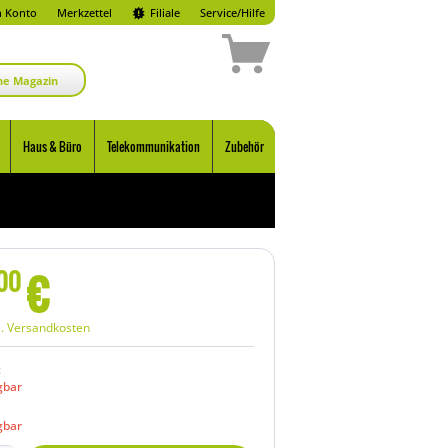
 Konto
Merkzettel
Filiale
Service/Hilfe
ne Magazin
Haus & Büro
Telekommunikation
Zubehör
€
00
l. Versandkosten
:
gbar
gbar