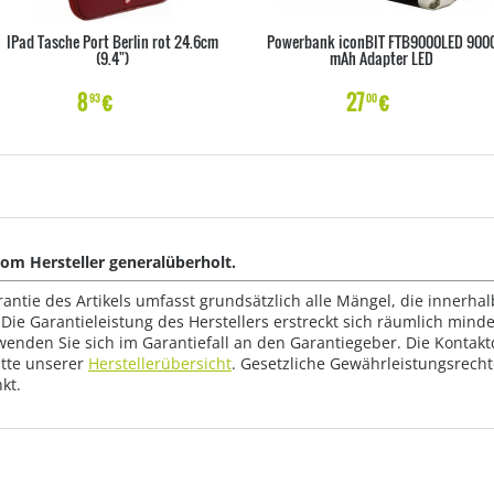
IPad Tasche Port Berlin rot 24.6cm
Powerbank iconBIT FTB9000LED 900
(9.4")
mAh Adapter LED
8
€
27
€
93
00
m Hersteller generalüberholt.
rantie des Artikels umfasst grundsätzlich alle Mängel, die innerha
Die Garantieleistung des Herstellers erstreckt sich räumlich mind
wenden Sie sich im Garantiefall an den Garantiegeber. Die Konta
tte unserer
Herstellerübersicht
. Gesetzliche Gewährleistungsrech
kt.