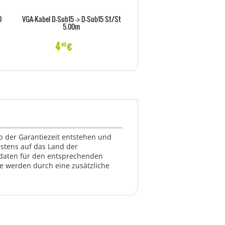
0
VGA-Kabel D-Sub15 -> D-Sub15 St/St
Vor-Ort-Abholservise 36 Monat
5.00m
X Serie)
4
€
22
€
90
70
lb der Garantiezeit entstehen und
estens auf das Land der
ktdaten für den entsprechenden
te werden durch eine zusätzliche