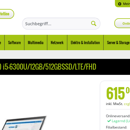
Mein
Hotline
Onli
e
Software
Multimedia
Netzwerk
Elektro & Installation
Server & Storage
4") i5-6300U/12GB/512GBSSD/LTE/FHD
615
0
inkl. MwSt.
zzg
Onlineversand
Lagernd
(L
Filialbestand: