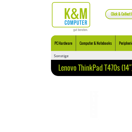
Click & Collect 
PC Hardware
Computer & Notebooks
Peripheri
Sonstige
Lenovo ThinkPad T470s (1