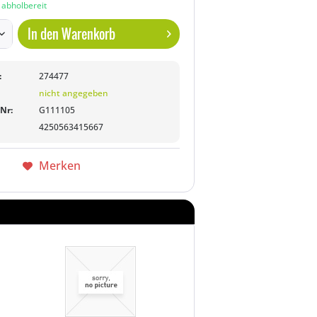
n abholbereit
In den
Warenkorb
:
274477
nicht angegeben
-Nr:
G111105
4250563415667
Merken