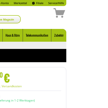
 Konto
Merkzettel
Filiale
Service/Hilfe
ne Magazin
Haus & Büro
Telekommunikation
Zubehör
€
0
l. Versandkosten
:
ieferung in 1-2 Werktagen)