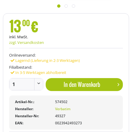
13
€
00
inkl. MwSt.
zzgl. Versandkosten
Onlineversand:
Lagernd (Lieferung in 2-3 Werktagen)
Filialbestand:
In 3-5 Werktagen abholbereit
In den
Warenkorb
Artikel-Nr.:
574502
Hersteller:
Verbatim
Hersteller-Nr:
49327
EAN:
0023942493273