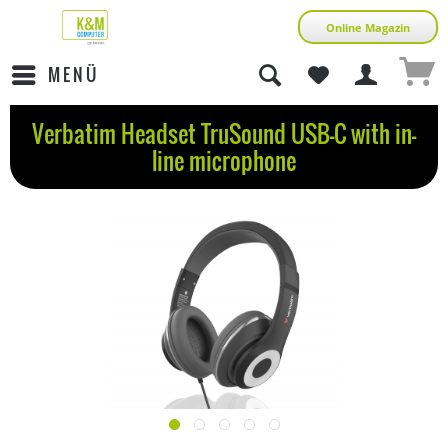
Online Magazin
MENÜ
Verbatim Headset TruSound USB-C with in-
line microphone