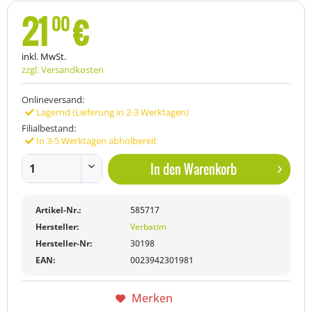
21
€
00
inkl. MwSt.
zzgl. Versandkosten
Onlineversand:
Lagernd (Lieferung in 2-3 Werktagen)
Filialbestand:
In 3-5 Werktagen abholbereit
In den
Warenkorb
Artikel-Nr.:
585717
Hersteller:
Verbatim
Hersteller-Nr:
30198
EAN:
0023942301981
Merken