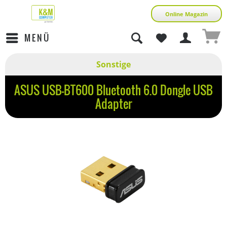
Online Magazin
MENÜ
Sonstige
ASUS USB-BT600 Bluetooth 6.0 Dongle USB
Adapter