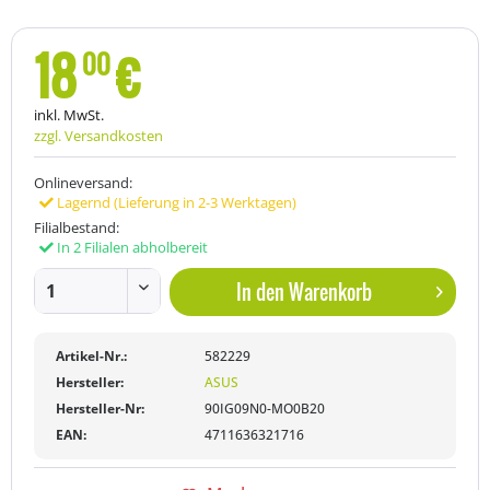
18
€
00
inkl. MwSt.
zzgl. Versandkosten
Onlineversand:
Lagernd (Lieferung in 2-3 Werktagen)
Filialbestand:
In 2 Filialen abholbereit
In den
Warenkorb
Artikel-Nr.:
582229
Hersteller:
ASUS
Hersteller-Nr:
90IG09N0-MO0B20
EAN:
4711636321716