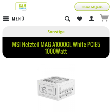
Online Magazin
MENÜ
Sonstige
MSI Netzteil MAG A1000GL White PCIE5
1000Watt