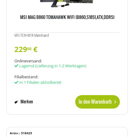
MSI MAG B860 TOMAHAWK WIFI (B860,S1851,ATX,DDR5)
MSI 7E39-001R Mainboard
229
€
00
Onlineversand:
Lagernd
(Lieferung in 1-2 Werktagen)
Filialbestand:
In 1 Filialen abholbereit
In den Warenkorb
Merken
Artnr.: 518425