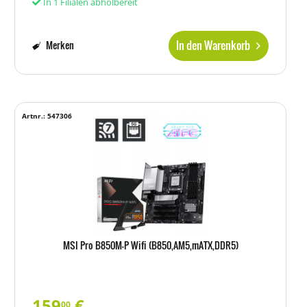
In 1 Filialen abholbereit
In den Warenkorb
Merken
Artnr.: 547306
MSI Pro B850M-P Wifi (B850,AM5,mATX,DDR5)
159
€
00