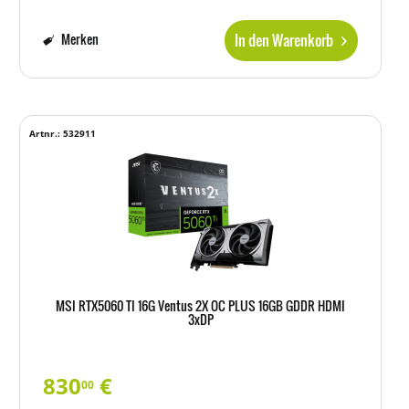
In den Warenkorb
Merken
Artnr.: 532911
MSI RTX5060 TI 16G Ventus 2X OC PLUS 16GB GDDR HDMI
3xDP
830
€
00