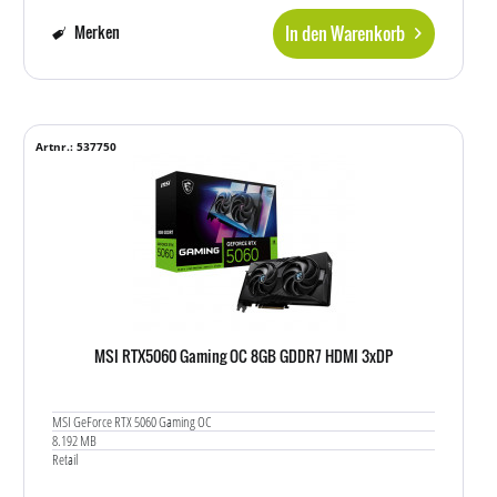
In den Warenkorb
Merken
Artnr.: 537750
MSI RTX5060 Gaming OC 8GB GDDR7 HDMI 3xDP
MSI GeForce RTX 5060 Gaming OC
8.192 MB
Retail