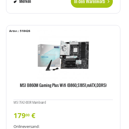
In den Warenkorb
Merken
Artnr.: 518426
MSI B860M Gaming Plus Wifi (B860,S1851,mATX,DDR5)
MSI 7E42-003R Mainboard
179
€
00
Onlineversand: