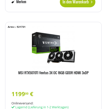
In den Warenkorb
Merken
Artnr.: 521731
MSI RTX5070TI Ventus 3X OC 16GB GDDR HDMI 3xDP
1199
€
00
Onlineversand:
Lagernd
(Lieferung in 1-2 Werktagen)