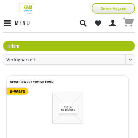
Online Magazin
MENÜ
Filtern
Artnr.: BWB377494NR14980
B-Ware