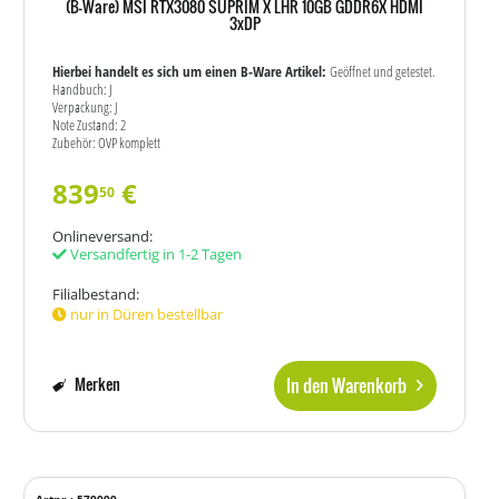
(B-Ware) MSI RTX3080 SUPRIM X LHR 10GB GDDR6X HDMI
3xDP
Hierbei handelt es sich um einen B-Ware Artikel:
Geöffnet und getestet.
Handbuch: J
Verpackung: J
Note Zustand: 2
Zubehör: OVP komplett
839
€
50
Onlineversand:
Versandfertig in 1-2 Tagen
Filialbestand:
nur in Düren bestellbar
In den Warenkorb
Merken