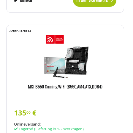
In den Warenkorb
Artnr.: 578513
MSI B550 Gaming WiFi (B550,AM4,ATX,DDR4)
135
€
00
Onlineversand:
Lagernd
(Lieferung in 1-2 Werktagen)