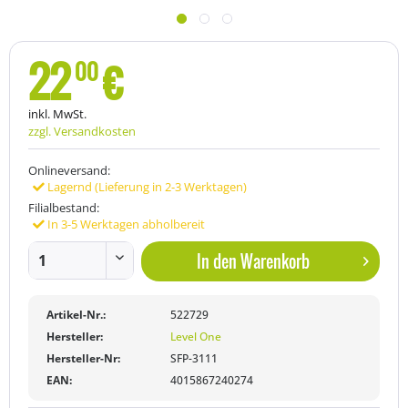
22
€
00
inkl. MwSt.
zzgl. Versandkosten
Onlineversand:
Lagernd (Lieferung in 2-3 Werktagen)
Filialbestand:
In 3-5 Werktagen abholbereit
In den
Warenkorb
Artikel-Nr.:
522729
Hersteller:
Level One
Hersteller-Nr:
SFP-3111
EAN:
4015867240274