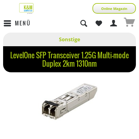
Online Magazin
MENÜ
Sonstige
LevelOne SFP Transceiver 1.25G Multi-mode
Duplex 2km 1310nm