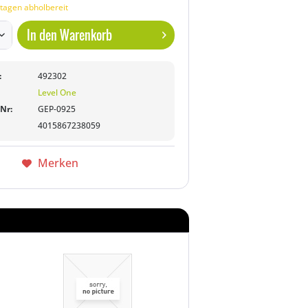
tagen abholbereit
In den
Warenkorb
:
492302
Level One
-Nr:
GEP-0925
4015867238059
Merken