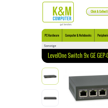
Click & Collect 
PC Hardware
Computer & Notebooks
Peripheri
Sonstige
LevelOne Switch 9x GE GEP