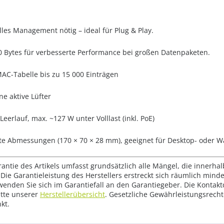
lles Management nötig – ideal für Plug & Play.
0 Bytes für verbesserte Performance bei großen Datenpaketen.
 MAC-Tabelle bis zu 15 000 Einträgen
hne aktive Lüfter
 Leerlauf, max. ~127 W unter Volllast (inkl. PoE)
te Abmessungen (170 × 70 × 28 mm), geeignet für Desktop- oder
rantie des Artikels umfasst grundsätzlich alle Mängel, die innerha
Die Garantieleistung des Herstellers erstreckt sich räumlich mind
wenden Sie sich im Garantiefall an den Garantiegeber. Die Konta
tte unserer
Herstellerübersicht
. Gesetzliche Gewährleistungsrech
kt.