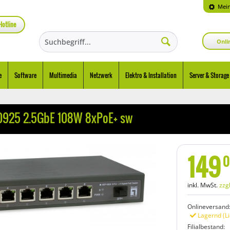
Mein
Hotline
Onli
e
Software
Multimedia
Netzwerk
Elektro & Installation
Server & Storage
-0925 2.5GbE 108W 8xPoE+ sw
149
0
inkl. MwSt.
zzg
Onlineversand
Lagernd (Li
Filialbestand: