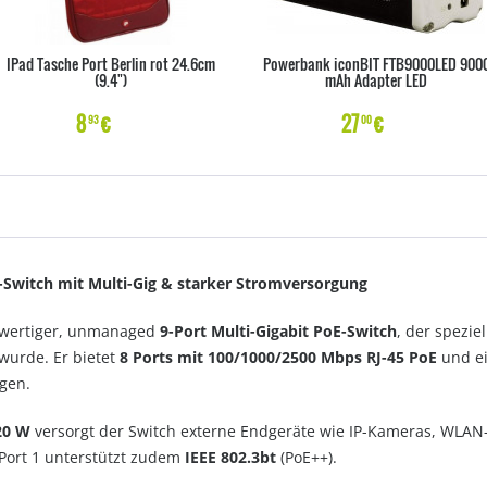
IPad Tasche Port Berlin rot 24.6cm
Powerbank iconBIT FTB9000LED 900
(9.4")
mAh Adapter LED
8
€
27
€
93
00
Switch mit Multi-Gig & starker Stromversorgung
hwertiger, unmanaged
9-Port Multi-Gigabit PoE-Switch
, der spezie
wurde. Er bietet
8 Ports mit 100/1000/2500 Mbps RJ-45 PoE
und ei
gen.
20 W
versorgt der Switch externe Endgeräte wie IP-Kameras, WLAN-
 Port 1 unterstützt zudem
IEEE 802.3bt
(PoE++).