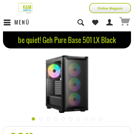
Online Magazin
MENÜ
be quiet! Geh Pure Base 501 LX Black