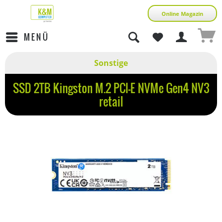
Online Magazin
MENÜ
Sonstige
SSD 2TB Kingston M.2 PCI-E NVMe Gen4 NV3
retail