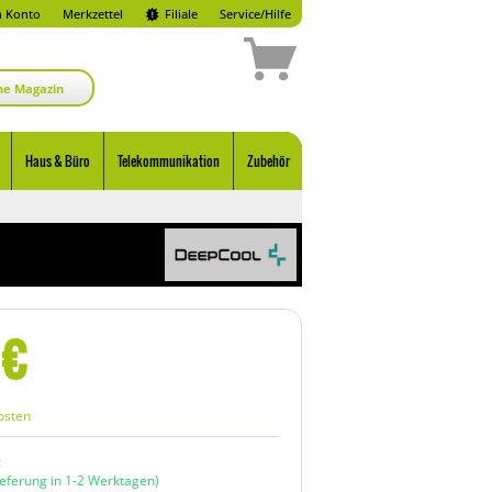
 Konto
Merkzettel
Filiale
Service/Hilfe
ne Magazin
Haus & Büro
Telekommunikation
Zubehör
€
osten
:
ieferung in 1-2 Werktagen)