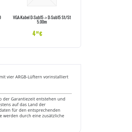
0
VGA-Kabel D-Sub15 -> D-Sub15 St/St
Vor-Ort-Abholservise 36 Monat
5.00m
X Serie)
4
€
22
€
90
70
 vier ARGB-Lüftern vorinstalliert
lb der Garantiezeit entstehen und
estens auf das Land der
ktdaten für den entsprechenden
te werden durch eine zusätzliche