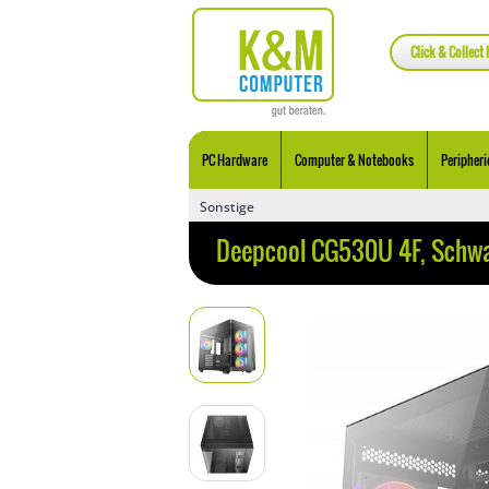
Click & Collect 
PC Hardware
Computer & Notebooks
Peripheri
Sonstige
Deepcool CG530U 4F, Schwa