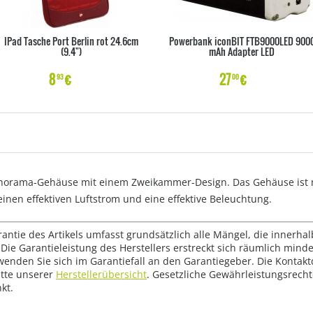
IPad Tasche Port Berlin rot 24.6cm
Powerbank iconBIT FTB9000LED 900
(9.4")
mAh Adapter LED
8
€
27
€
93
00
anorama-Gehäuse mit einem Zweikammer-Design. Das Gehäuse ist mit
einen effektiven Luftstrom und eine effektive Beleuchtung.
rantie des Artikels umfasst grundsätzlich alle Mängel, die innerha
Die Garantieleistung des Herstellers erstreckt sich räumlich mind
wenden Sie sich im Garantiefall an den Garantiegeber. Die Konta
tte unserer
Herstellerübersicht
. Gesetzliche Gewährleistungsrech
kt.