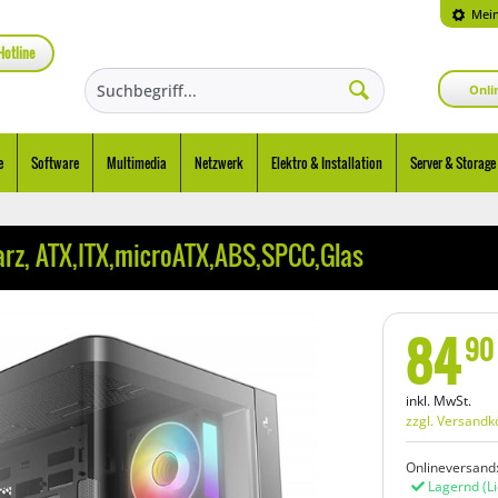
Mein
Hotline
Onli
e
Software
Multimedia
Netzwerk
Elektro & Installation
Server & Storage
rz, ATX,ITX,microATX,ABS,SPCC,Glas
84
90
inkl. MwSt.
zzgl. Versandk
Onlineversand
Lagernd
(L