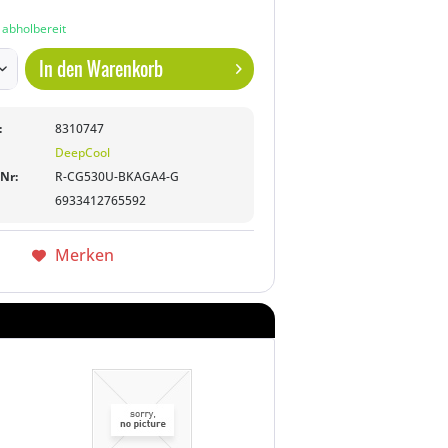
n abholbereit
In den
Warenkorb
:
8310747
DeepCool
-Nr:
R-CG530U-BKAGA4-G
6933412765592
Merken