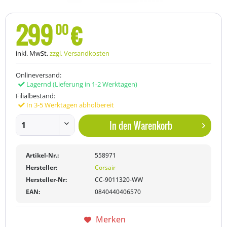
299
€
00
inkl. MwSt.
zzgl. Versandkosten
Onlineversand:
Lagernd
(Lieferung in 1-2 Werktagen)
Filialbestand:
In 3-5 Werktagen abholbereit
In den
Warenkorb
Artikel-Nr.:
558971
Hersteller:
Corsair
Hersteller-Nr:
CC-9011320-WW
EAN:
0840440406570
Merken