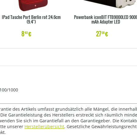
IPad Tasche Port Berlin rot 24.6cm
Powerbank iconBIT FTB9000LED 900
(9.4")
mAh Adapter LED
8
€
27
€
93
00
/100/1000
rantie des Artikels umfasst grundsätzlich alle Mängel, die innerha
Die Garantieleistung des Herstellers erstreckt sich räumlich mind
wenden Sie sich im Garantiefall an den Garantiegeber. Die Konta
tte unserer
Herstellerübersicht
. Gesetzliche Gewährleistungsrech
kt.