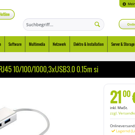
Mein
Hotline
Onli
e
Software
Multimedia
Netzwerk
Elektro & Installation
Server & Storage
 RJ45 10/100/1000,3xUSB3.0 0.15m si
21
00
inkl. MwSt.
zzgl. Versandk
Onlineversand
Lagernd (Li