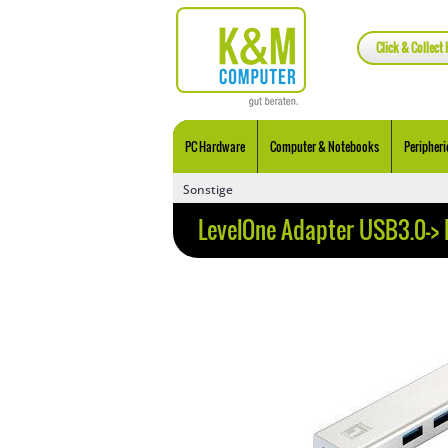
Click & Collect 
PC Hardware
Computer & Notebooks
Peripheri
Sonstige
LevelOne Adapter USB3.0->