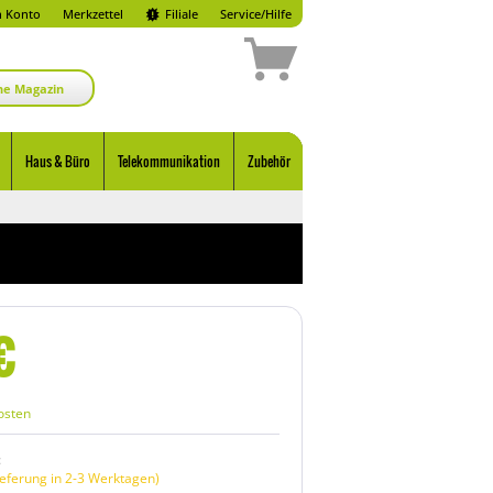
 Konto
Merkzettel
Filiale
Service/Hilfe
ne Magazin
Haus & Büro
Telekommunikation
Zubehör
€
osten
:
eferung in 2-3 Werktagen)