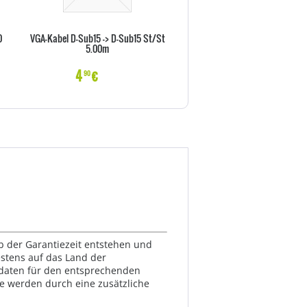
0
VGA-Kabel D-Sub15 -> D-Sub15 St/St
Vor-Ort-Abholservise 36 Monat
5.00m
X Serie)
4
€
22
€
90
70
lb der Garantiezeit entstehen und
estens auf das Land der
ktdaten für den entsprechenden
te werden durch eine zusätzliche