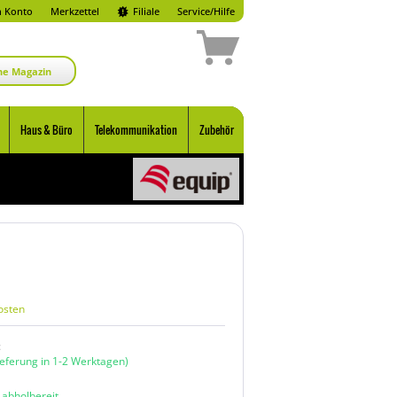
 Konto
Merkzettel
Filiale
Service/Hilfe
ne Magazin
Haus & Büro
Telekommunikation
Zubehör
osten
:
ieferung in 1-2 Werktagen)
n abholbereit