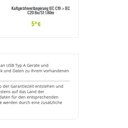
Kaltgeräteverlängerung IEC C19 -> IEC
Goobay NK 100 S-100 1m sc
C20 Bu/St 1.80m
Netzkabel AC Buchse> - Kab
Strom/Netzteil
5
€
6
€
95
99
 an USB Typ A Geräte und
usik und Daten zu Ihrem vorhandenen
lb der Garantiezeit entstehen und
estens auf das Land der
ktdaten für den entsprechenden
te werden durch eine zusätzliche