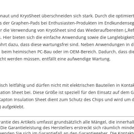
ut und KryoSheet überschneiden sich stark. Durch die optimiert
us der Graphen-Pads bei Enthusiasten-Produkten im Endkundense
r die Verwendung von KryoSheet sind das Wiederaufbereiten („Re
. Hier bieten sich die einfache Anwendung sowie die Langlebigkei
führt dazu, dass diese wartungsfrei sind. Neben Anwendungen in d
eil beim heimischen PC-Bau oder im OEM-Bereich. Dadurch, dass di
ht werden müssen, entfällt eine aufwendige Wartung.
sch leitfähig und dürfen nicht mit elektrischen Bauteilen in Kon
ation Sheet bei. Diese Größe ist speziell für den Einsatz auf dem
Kapton Insulation Sheet dient zum Schutz des Chips und wird um 
 aufgeklebt.
rantie des Artikels umfasst grundsätzlich alle Mängel, die innerha
Die Garantieleistung des Herstellers erstreckt sich räumlich mind
wenden Sie sich im Garantiefall an den Garantiegeber. Die Konta