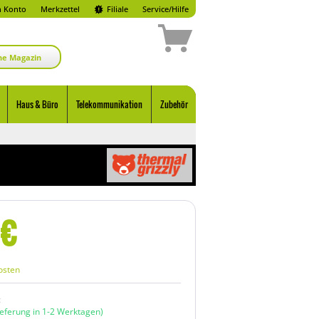
 Konto
Merkzettel
Filiale
Service/Hilfe
ne Magazin
Haus & Büro
Telekommunikation
Zubehör
€
osten
:
ieferung in 1-2 Werktagen)