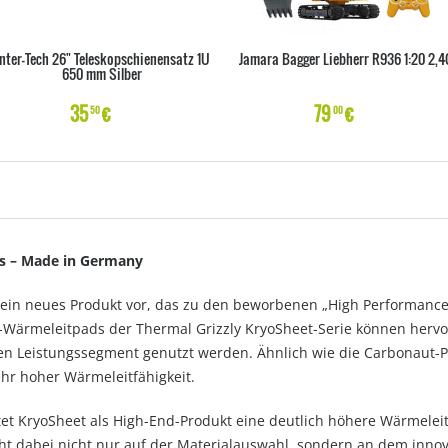
Inter-Tech 26" Teleskopschienensatz 1U
Jamara Bagger Liebherr R936 1:20 2,4
650 mm Silber
35
€
79
€
50
00
ns – Made in Germany
t ein neues Produkt vor, das zu den beworbenen „High Performance
ärmeleitpads der Thermal Grizzly KryoSheet-Serie können hervorr
 Leistungssegment genutzt werden. Ähnlich wie die Carbonaut-Pa
hr hoher Wärmeleitfähigkeit.
et KryoSheet als High-End-Produkt eine deutlich höhere Wärmeleit
uht dabei nicht nur auf der Materialauswahl, sondern an dem innov