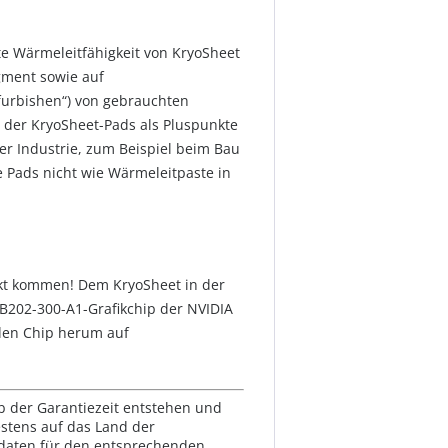
e Wärmeleitfähigkeit von KryoSheet
gment sowie auf
furbishen“) von gebrauchten
t der KryoSheet-Pads als Pluspunkte
er Industrie, zum Beispiel beim Bau
e Pads nicht wie Wärmeleitpaste in
takt kommen! Dem KryoSheet in der
 GB202-300-A1-Grafikchip der NVIDIA
den Chip herum auf
lb der Garantiezeit entstehen und
estens auf das Land der
ktdaten für den entsprechenden