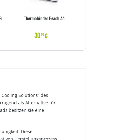
G
Thermobinder Peach A4
LogiLink 3te helfende Hand m
46mm Lupe & 8 Gelenk
30
€
6
€
00
00
 Cooling Solutions“ des
agend als Alternative für
ds besitzen sie eine
fähigkeit. Diese
ativen Herstellungsprozess.