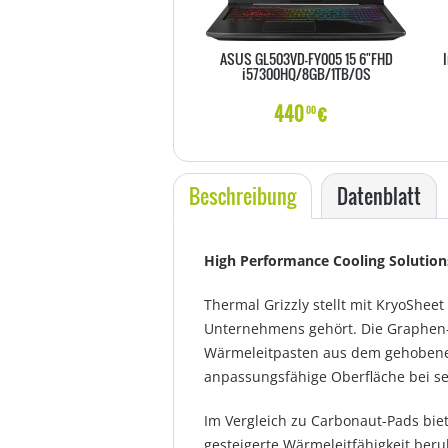
ASUS GL503VD-FY005 15 6"FHD
i57300HQ/8GB/1TB/OS
440
€
00
Beschreibung
Datenblatt
High Performance Cooling Solutio
Thermal Grizzly stellt mit KryoShee
Unternehmens gehört. Die Graphen-W
Wärmeleitpasten aus dem gehobenen
anpassungsfähige Oberfläche bei se
Im Vergleich zu Carbonaut-Pads biet
gesteigerte Wärmeleitfähigkeit ber