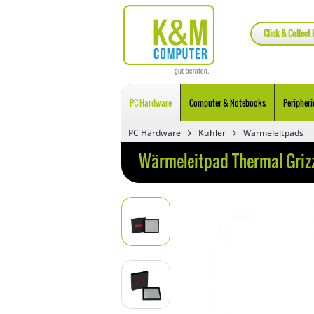
Click & Collect 
PC Hardware
Computer & Notebooks
Peripheri
PC Hardware
Kühler
Wärmeleitpads
Wärmeleitpad Thermal Grizz