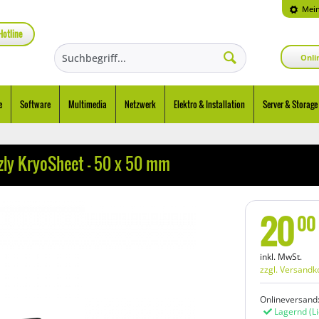
Mein
Hotline
Onli
e
Software
Multimedia
Netzwerk
Elektro & Installation
Server & Storage
ly KryoSheet - 50 x 50 mm
20
00
inkl. MwSt.
zzgl. Versandk
Onlineversand
Lagernd
(L