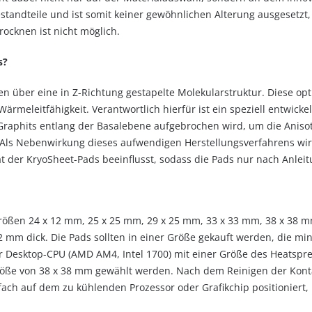
standteile und ist somit keiner gewöhnlichen Alterung ausgesetzt, w
trocknen ist nicht möglich.
s?
 über eine in Z-Richtung gestapelte Molekularstruktur. Diese opt
rmeleitfähigkeit. Verantwortlich hierfür ist ein speziell entwicke
 Graphits entlang der Basalebene aufgebrochen wird, um die Anisot
Als Nebenwirkung dieses aufwendigen Herstellungsverfahrens wird
tät der KryoSheet-Pads beeinflusst, sodass die Pads nur nach Anlei
 Größen 24 x 12 mm, 25 x 25 mm, 29 x 25 mm, 33 x 33 mm, 38 x 38 m
 mm dick. Die Pads sollten in einer Größe gekauft werden, die mini
er Desktop-CPU (AMD AM4, Intel 1700) mit einer Größe des Heatspr
 Größe von 38 x 38 mm gewählt werden. Nach dem Reinigen der Kont
ach auf dem zu kühlenden Prozessor oder Grafikchip positioniert, 