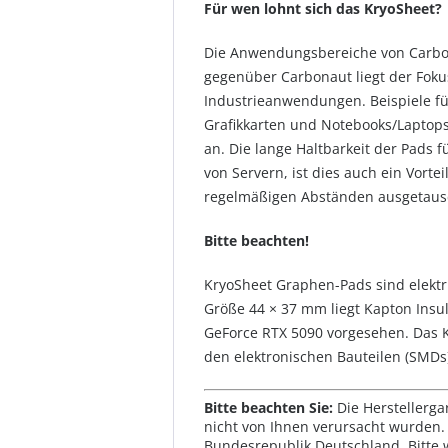
Für wen lohnt sich das KryoSheet?
Die Anwendungsbereiche von Carbona
gegenüber Carbonaut liegt der Fok
Industrieanwendungen. Beispiele fü
Grafikkarten und Notebooks/Laptops
an. Die lange Haltbarkeit der Pads 
von Servern, ist dies auch ein Vort
regelmäßigen Abständen ausgetausc
Bitte beachten!
KryoSheet Graphen-Pads sind elektri
Größe 44 × 37 mm liegt Kapton Insul
GeForce RTX 5090 vorgesehen. Das 
den elektronischen Bauteilen (SMDs)
Bitte beachten Sie:
Die Herstellerga
nicht von Ihnen verursacht wurden. 
Bundesrepublik Deutschland. Bitte 