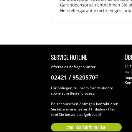
Garantieanspruch entnehmen Sie bi
Herstellergarantie nicht eingeschrän
SERVICE HOTLINE
ÜB
Aftersales Anfragen unter:
11 F
Har
02421 / 9520570
**
Imp
Kon
Für Anliegen zu Ihrem Kundenkonto
sowie zum Bestellprozess.
Bei technischen Anfragen kontaktieren
Sie bitte eine unserer
11 Filialen
- Hier
sind Sie bestens aufgehoben!
zum Kontaktformular