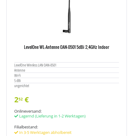
LevelOne WL-Antenne OAN-0501 5dBi 2,4GHz Indoor
LevelOne Wireless LAN OAN-0501
Antenne
Wi-Fi
5 dBi
ungerichtet
2
€
52
Onlineversand:
Lagernd
(Lieferung in 1-2 Werktagen)
Filialbestand:
In 3-5 Werktagen abholbereit