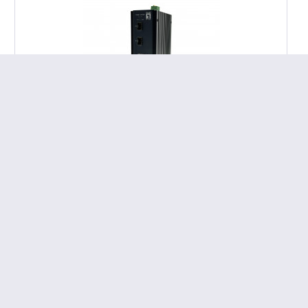
LevelOne Switch 10x GE IGU-1071 8x 1GbE,2x 2.5GbE SFP sw
LevelOne Switch 10x GE IGU-1071 8x 1GbE 2x 2.5GbE SFP sw
460
€
00
Onlineversand:
Lagernd (Lieferung in 2-3 Werktagen)
Filialbestand:
In 3-5 Werktagen abholbereit