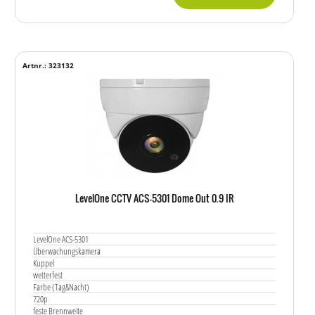
Artnr.: 323132
LevelOne CCTV ACS-5301 Dome Out 0.9 IR
LevelOne ACS-5301
Überwachungskamera
Kuppel
wetterfest
Farbe (Tag&Nacht)
720p
feste Brennweite