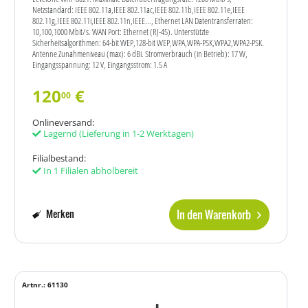
Netzstandard: IEEE 802.11a,IEEE 802.11ac,IEEE 802.11b,IEEE 802.11e,IEEE
802.11g,IEEE 802.11i,IEEE 802.11n,IEEE..., Ethernet LAN Datentransferraten:
10,100,1000 Mbit/s. WAN Port: Ethernet (RJ-45). Unterstützte
Sicherheitsalgorithmen: 64-bit WEP,128-bit WEP,WPA,WPA-PSK,WPA2,WPA2-PSK.
Antenne Zunahmeniveau (max): 6 dBi. Stromverbrauch (in Betrieb): 17 W,
Eingangsspannung: 12 V, Eingangsstrom: 1.5 A
120
€
00
Onlineversand:
Lagernd
(Lieferung in 1-2 Werktagen)
Filialbestand:
In 1 Filialen abholbereit
In den Warenkorb
Merken
Artnr.: 61130