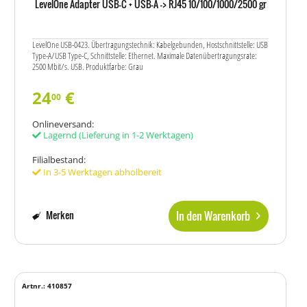
LevelOne Adapter USB-C + USB-A -> RJ45 10/100/1000/2500 gr
LevelOne USB-0423. Übertragungstechnik: Kabelgebunden, Hostschnittstelle: USB
Type-A/USB Type-C, Schnittstelle: Ethernet. Maximale Datenübertragungsrate:
2500 Mbit/s. USB. Produktfarbe: Grau
24
€
00
Onlineversand:
Lagernd
(Lieferung in 1-2 Werktagen)
Filialbestand:
In 3-5 Werktagen abholbereit
In den Warenkorb
Merken
Artnr.: 410857