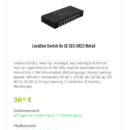
LevelOne Switch 8x GE GEU-0822 Metall
LevelOne GEU-0822. Switch-Typ: Unmanaged. Basic Switching RJ-45 Ethernet
Ports-Typ: Gigabit Ethernet (10/100/1000), Anzahl der basisschaltenden RJ-45
Ethernet Ports: 8. MAC-Adressentabelle: 8000 Eintragungen, Routing-/Switching-
Kapazität: 1000 Gbit/s. Netzstandard: IEEE 802.3, IEEE 802.3ab, IEEE 802.3az, IEEE
802.3u, IEEE 802.3x. DC input Spannung: 5 V. Netzstecker: DC-Anschluss.
Wandmontage
36
€
00
Onlineversand:
Lagernd
(Lieferung in 1-2 Werktagen)
Filialbestand: