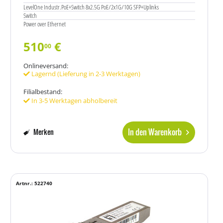
LevelOne Industr.PoE+Switch 8x2.5G PoE/2x1G/10G SFP+Uplinks
Switch
Power over Ethernet
510
€
00
Onlineversand:
Lagernd (Lieferung in 2-3 Werktagen)
Filialbestand:
In 3-5 Werktagen abholbereit
In den Warenkorb
Merken
Artnr.: 522740