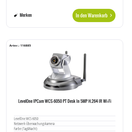
In den Warenkorb
Merken
Artnr.: 116885
LevelOne IPCam WCS-6050 PT Desk In 5MP H.264 IR Wi-Fi
LevelOne WCS-6050
Netzwerk-Überwachungskamera
Farbe (Tag&Nacht)