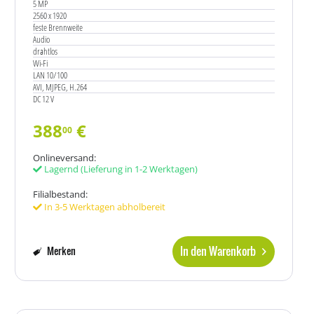
5 MP
2560 x 1920
feste Brennweite
Audio
drahtlos
Wi-Fi
LAN 10/100
AVI, MJPEG, H.264
DC 12 V
388
€
00
Onlineversand:
Lagernd
(Lieferung in 1-2 Werktagen)
Filialbestand:
In 3-5 Werktagen abholbereit
In den Warenkorb
Merken