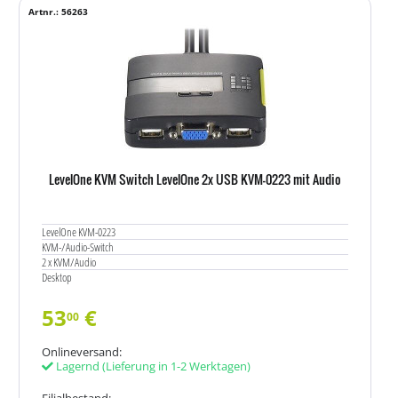
Artnr.: 56263
LevelOne KVM Switch LevelOne 2x USB KVM-0223 mit Audio
LevelOne KVM-0223
KVM-/Audio-Switch
2 x KVM/Audio
Desktop
53
€
00
Onlineversand:
Lagernd
(Lieferung in 1-2 Werktagen)
Filialbestand: