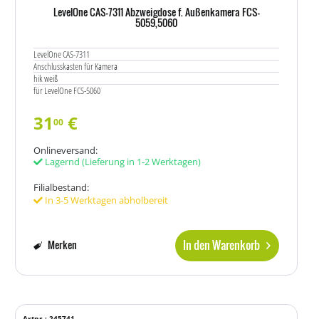
LevelOne CAS-7311 Abzweigdose f. Außenkamera FCS-
5059,5060
LevelOne CAS-7311
Anschlusskasten für Kamera
hik weiß
für LevelOne FCS-5060
31
€
00
Onlineversand:
Lagernd
(Lieferung in 1-2 Werktagen)
Filialbestand:
In 3-5 Werktagen abholbereit
In den Warenkorb
Merken
Artnr.: 245741