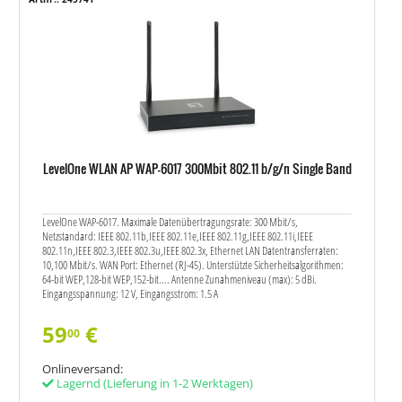
LevelOne WLAN AP WAP-6017 300Mbit 802.11 b/g/n Single Band
LevelOne WAP-6017. Maximale Datenübertragungsrate: 300 Mbit/s,
Netzstandard: IEEE 802.11b,IEEE 802.11e,IEEE 802.11g,IEEE 802.11i,IEEE
802.11n,IEEE 802.3,IEEE 802.3u,IEEE 802.3x, Ethernet LAN Datentransferraten:
10,100 Mbit/s. WAN Port: Ethernet (RJ-45). Unterstützte Sicherheitsalgorithmen:
64-bit WEP,128-bit WEP,152-bit.... Antenne Zunahmeniveau (max): 5 dBi.
Eingangsspannung: 12 V, Eingangsstrom: 1.5 A
59
€
00
Onlineversand:
Lagernd
(Lieferung in 1-2 Werktagen)