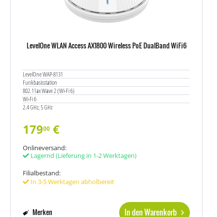
LevelOne WLAN Access AX1800 Wireless PoE DualBand WiFi6
LevelOne WAP-8131
Funkbasisstation
802.11ax Wave 2 (Wi-Fi 6)
Wi-Fi 6
2.4 GHz, 5 GHz
179
€
00
Onlineversand:
Lagernd
(Lieferung in 1-2 Werktagen)
Filialbestand:
In 3-5 Werktagen abholbereit
In den Warenkorb
Merken