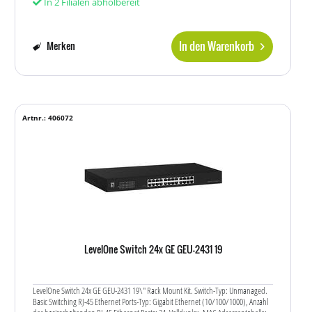
In 2 Filialen abholbereit
In den Warenkorb
Merken
Artnr.: 406072
LevelOne Switch 24x GE GEU-2431 19
LevelOne Switch 24x GE GEU-2431 19\" Rack Mount Kit. Switch-Typ: Unmanaged.
Basic Switching RJ-45 Ethernet Ports-Typ: Gigabit Ethernet (10/100/1000), Anzahl