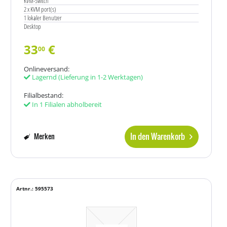
KVM-Switch
2 x KVM port(s)
1 lokaler Benutzer
Desktop
33
€
00
Onlineversand:
Lagernd
(Lieferung in 1-2 Werktagen)
Filialbestand:
In 1 Filialen abholbereit
In den Warenkorb
Merken
Artnr.: 595573