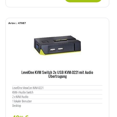
Artnr.: 47087
LevelOne KVM Switch 2x USB KVM-0221 mit Audio
Übertragung
LevelOne ViewCon KVM-0221
KVM-/Audio-Switch
2 x KVM/Audio
1 lokaler Benutzer
Desktop