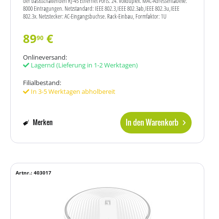
der basisschaltenden RJ-45 Ethernet Ports: 24. Vollduplex. MAC-Adressentabelle:
8000 Eintragungen. Netzstandard: IEEE 802.3,IEEE 802.3ab,IEEE 802.3u,IEEE
802.3x. Netzstecker: AC-Eingangsbuchse. Rack-Einbau, Formfaktor: 1U
89
€
90
Onlineversand:
Lagernd
(Lieferung in 1-2 Werktagen)
Filialbestand:
In 3-5 Werktagen abholbereit
In den Warenkorb
Merken
Artnr.: 403017