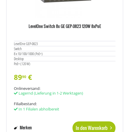
LevelOne Switch 8x GE GEP-0823 120W 8xPoE
LevelOne GEP-0823
Switch
8 x 10/100/1000 (PoE+)
Desktop
PoE+ (120 W)
89
€
90
Onlineversand:
Lagernd
(Lieferung in 1-2 Werktagen)
Filialbestand:
In 1 Filialen abholbereit
In den Warenkorb
Merken