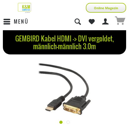
Online Magazin
MENÜ
GEMBIRD Kabel HDMI -> DVI vergoldet,
männlich-männlich 3.0m