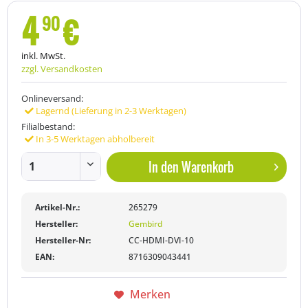
4
€
90
inkl. MwSt.
zzgl. Versandkosten
Onlineversand:
Lagernd (Lieferung in 2-3 Werktagen)
Filialbestand:
In 3-5 Werktagen abholbereit
In den
Warenkorb
Artikel-Nr.:
265279
Hersteller:
Gembird
Hersteller-Nr:
CC-HDMI-DVI-10
EAN:
8716309043441
Merken