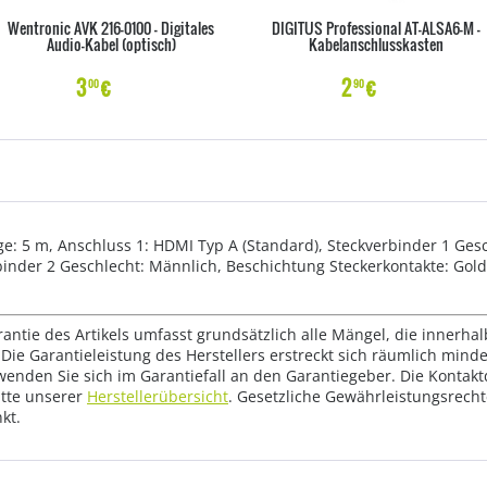
Wentronic AVK 216-0100 - Digitales
DIGITUS Professional AT-ALSA6-M -
Audio-Kabel (optisch)
Kabelanschlusskasten
3
€
2
€
00
90
 5 m, Anschluss 1: HDMI Typ A (Standard), Steckverbinder 1 Gesc
binder 2 Geschlecht: Männlich, Beschichtung Steckerkontakte: Gol
rantie des Artikels umfasst grundsätzlich alle Mängel, die innerha
Die Garantieleistung des Herstellers erstreckt sich räumlich mind
wenden Sie sich im Garantiefall an den Garantiegeber. Die Konta
tte unserer
Herstellerübersicht
. Gesetzliche Gewährleistungsrech
kt.