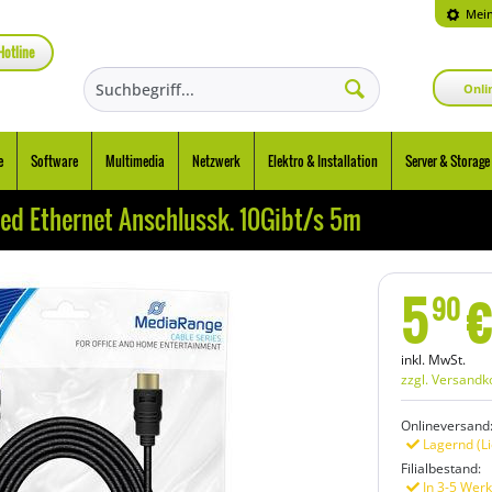
Mein
Hotline
Onli
e
Software
Multimedia
Netzwerk
Elektro & Installation
Server & Storage
d Ethernet Anschlussk. 10Gibt/s 5m
5
€
90
inkl. MwSt.
zzgl. Versandk
Onlineversand
Lagernd (Li
Filialbestand:
In 3-5 Werk