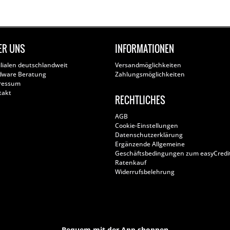
ER UNS
INFORMATIONEN
ilialen deutschlandweit
Versandmöglichkeiten
dware Beratung
Zahlungsmöglichkeiten
ressum
takt
RECHTLICHES
AGB
Cookie-Einstellungen
Datenschutzerklärung
Ergänzende Allgemeine
Geschäftsbedingungen zum easyCredi
Ratenkauf
Widerrufsbelehrung
Bequem mit der App shoppen