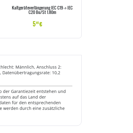
Kaltgeräteverlängerung IEC C19 -> IEC
Goobay NK 100 S-100 1m sc
C20 Bu/St 1.80m
Netzkabel AC Buchse> - Kab
Strom/Netzteil
5
€
6
€
95
99
hlecht: Männlich, Anschluss 2:
d, Datenübertragungsrate: 10,2
lb der Garantiezeit entstehen und
estens auf das Land der
ktdaten für den entsprechenden
te werden durch eine zusätzliche