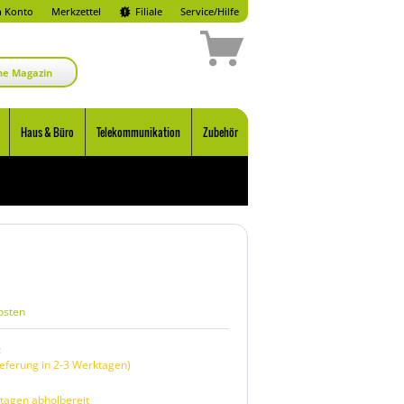
 Konto
Merkzettel
Filiale
Service/Hilfe
ne Magazin
Haus & Büro
Telekommunikation
Zubehör
osten
:
eferung in 2-3 Werktagen)
tagen abholbereit