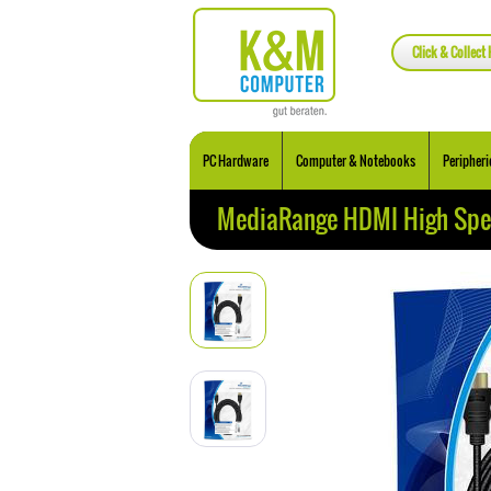
Click & Collect 
PC Hardware
Computer & Notebooks
Peripheri
MediaRange HDMI High Spee