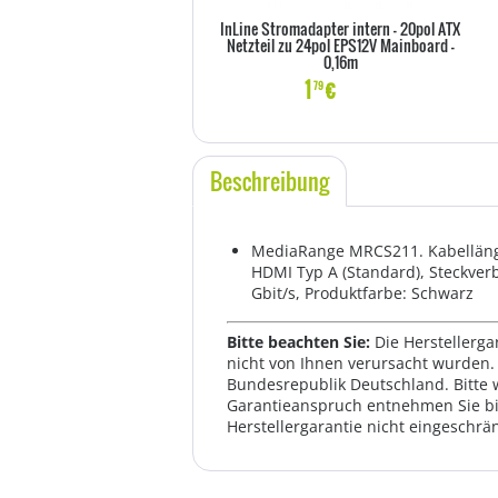
InLine Stromadapter intern - 20pol ATX
Netzteil zu 24pol EPS12V Mainboard -
0,16m
1
€
79
Beschreibung
MediaRange MRCS211. Kabellänge:
HDMI Typ A (Standard), Steckver
Gbit/s, Produktfarbe: Schwarz
Bitte beachten Sie:
Die Herstellerga
nicht von Ihnen verursacht wurden. 
Bundesrepublik Deutschland. Bitte 
Garantieanspruch entnehmen Sie bi
Herstellergarantie nicht eingeschrän