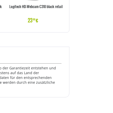
ck
Logitech HD-Webcam C310 black retail
Logitech HD-Webcam C925e bla
23
€
70
€
00
00
lb der Garantiezeit entstehen und
estens auf das Land der
ktdaten für den entsprechenden
te werden durch eine zusätzliche