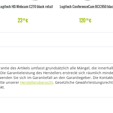
Logitech HD-Webcam C270 black retail
Logitech ConferenceCam BCC950 bla
23
€
120
€
00
00
rantie des Artikels umfasst grundsätzlich alle Mängel, die innerha
Die Garantieleistung des Herstellers erstreckt sich räumlich mind
wenden Sie sich im Garantiefall an den Garantiegeber. Die Konta
tte unserer
Herstellerübersicht
. Gesetzliche Gewährleistungsrech
kt.