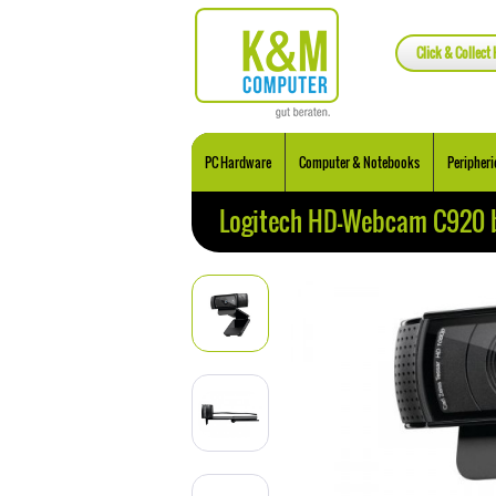
Click & Collect 
PC Hardware
Computer & Notebooks
Peripheri
Logitech HD-Webcam C920 b