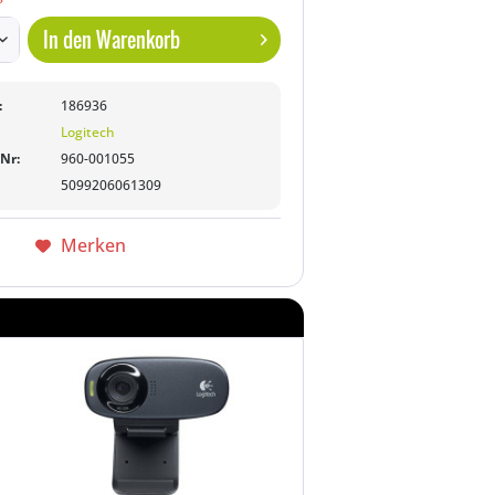
In den
Warenkorb
:
186936
Logitech
-Nr:
960-001055
5099206061309
Merken