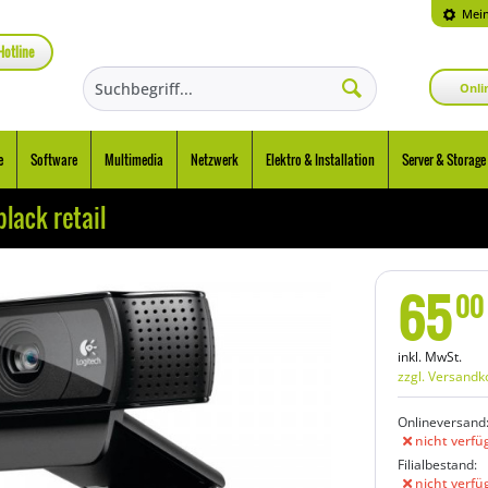
Mein
Hotline
Onli
e
Software
Multimedia
Netzwerk
Elektro & Installation
Server & Storage
lack retail
65
00
inkl. MwSt.
zzgl. Versandk
Onlineversand
nicht verfü
Filialbestand:
nicht verfü