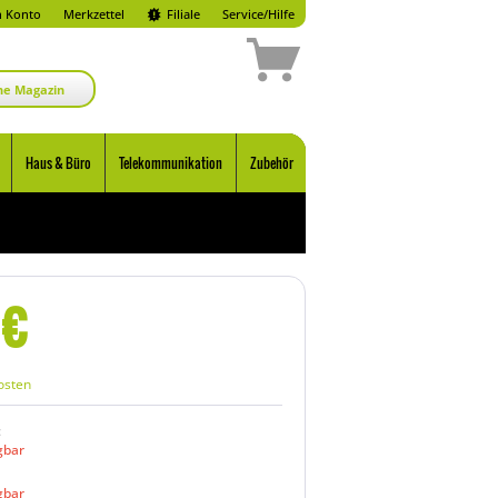
 Konto
Merkzettel
Filiale
Service/Hilfe
ne Magazin
Haus & Büro
Telekommunikation
Zubehör
€
osten
:
gbar
gbar