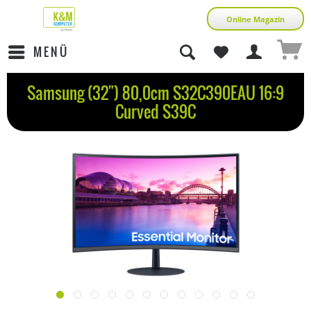
Online Magazin
MENÜ
Samsung (32") 80,0cm S32C390EAU 16:9
Curved S39C